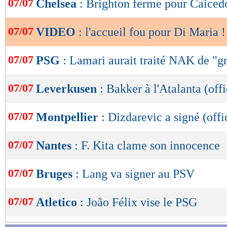
07/07
Chelsea
: Brighton ferme pour Caiced
de
lecture
07/07
VIDEO
: l'accueil fou pour Di Maria !
OK
07/07
PSG
: Lamari aurait traité NAK de "g
07/07
Leverkusen
: Bakker à l'Atalanta (offi
07/07
Montpellier
: Dizdarevic a signé (offi
07/07
Nantes
: F. Kita clame son innocence
07/07
Bruges
: Lang va signer au PSV
07/07
Atletico
: João Félix vise le PSG