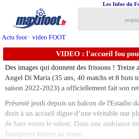
07/07
Bayern
: l'Inter négocie pour Sommer
Les Infos du F
07/07
PSG
: Mbappé préfère Arsenal à Live
emplac
07/07
Nice
: 6 M€ refusés pour Stengs
>
Actu foot
video FOOT
VIDEO : l'accueil fou pou
07/07
C3
: bonne nouvelle pour Toulouse !
Des images qui donnent des frissons ! Treize an
07/07
Arsenal
: Saliba a prolongé (officiel)
Angel Di Maria (35 ans, 40 matchs et 8 buts t
saison 2022-2023) a officiellement fait son re
07/07
PSV
: Koeman conseille Simons
Présenté jeudi depuis un balcon de l'Estadio da
07/07
PSG
: Mbappé de retour le 17 ?
droit à un accueil digne d’une véritable star pl
de fans venus le saluer. Dans une ambiance inc
07/07
Juve
: Giuntoli nouveau DS (officiel)
fumigènes étaient au menu.