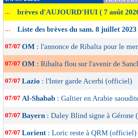
de
...
brèves d'AUJOURD'HUI ( 7 août 202
lecture
OK
...
Liste des brèves du sam. 8 juillet 2023
07/07
OM
: l'annonce de Ribalta pour le me
07/07
OM
: Ribalta flou sur l'avenir de San
07/07
Lazio
: l'Inter garde Acerbi (officiel)
07/07
Al-Shabab
: Galtier en Arabie saoudit
07/07
Bayern
: Daley Blind signe à Gérone (
07/07
Lorient
: Loric reste à QRM (officiel)