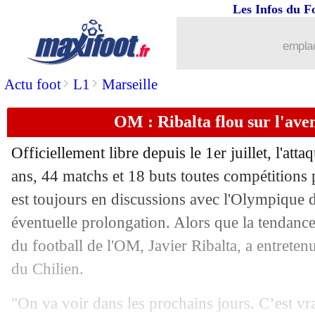
Les Infos du F
emplac
>
>
Actu foot
L1
Marseille
OM : Ribalta flou sur l'ave
Officiellement libre depuis le 1er juillet, l'att
ans, 44 matchs et 18 buts toutes compétitions
est toujours en discussions avec l'Olympique 
éventuelle prolongation. Alors que la tendance 
du football de l'OM, Javier Ribalta, a entretenu
du Chilien.
"On va voir dans les prochains jours. C’est vra