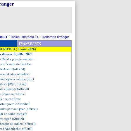
tranger
de L1
-
Tableau mercato L1
-
Transferts étranger
TRANSFERTS
OURD'HUI ( 8 août 2026)
s du sam. 8 juillet 2023
e Ribalta pour le mercato
u sur l'avenir de Sanchez
rde Acerbi (officiel)
ier en Arabie saoudite ?
lind signe à Gérone (off.)
este à QRM (officiel)
ile à Rennes (officiel)
ter fonce sur Lloris !
lisic se confirme
orfait pour le Mondial
des part au Qatar (officiel)
ar en soins intensifs
est signé (officiel)
ébarque au milieu (officiel)
t à Anderlecht (officiel)