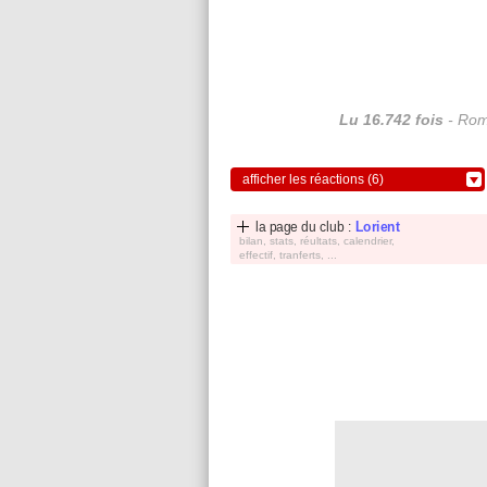
Lu 16.742 fois
- Rom
afficher les réactions (6)
la page du club :
Lorient
bilan, stats, réultats, calendrier,
effectif, tranferts, ...