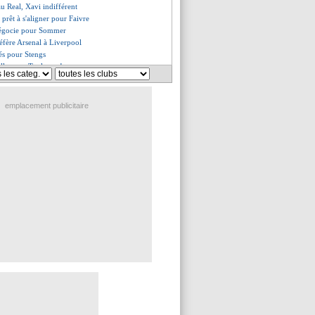
u Real, Xavi indifférent
 prêt à s'aligner pour Faivre
 négocie pour Sommer
fère Arsenal à Liverpool
és pour Stengs
lle pour Toulouse !
a prolongé (officiel)
nseille Simons
retour le 17 ?
emplacement publicitaire
ouveau DS (officiel)
le pousse pour Sanson
 devenir une légende
ne priorité pour Luis Enrique
arque pour 60 M€ (officiel)
atum de 24h pour Roque ?
amicaux au programme
 pour 9 M€ (officiel)
à Mbappé, Riolo s'interroge
on ferme pour Caicedo
il fou pour Di Maria !
ait traité NAK de "gros menteur"
ker à l'Atalanta (officiel)
darevic a signé (officiel)
clame son innocence
 signer au PSV
lix vise le PSG