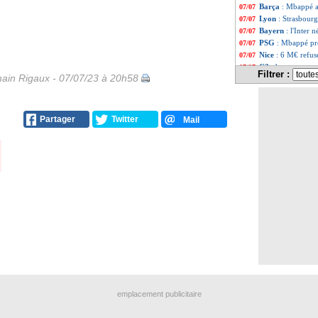
Barça
: Mbappé a
07/07
Lyon
: Strasbourg
07/07
Bayern
: l'Inter
07/07
PSG
: Mbappé pré
07/07
Nice
: 6 M€ refus
07/07
C3
: bonne nouve
07/07
Filtrer :
ain Rigaux - 07/07/23 à 20h58
Arsenal
: Saliba 
07/07
PSV
: Koeman co
07/07
PSG
: Mbappé de 
07/07
Juve
: Giuntoli n
07/07
Partager
Twitter
Mail
Aston Villa
: Lil
07/07
Real
: Güler veut
07/07
PSG
: Barcola, u
07/07
PSG
: Ugarte déb
07/07
Barça
: un ultim
07/07
OM
: 4 matchs 
07/07
PSV
: Pepi signe
07/07
PSG
: ultimatum 
07/07
Chelsea
: Bright
07/07
VIDEO
: l'accue
07/07
PSG
: Lamari aur
07/07
Leverkusen
: Bak
07/07
Montpellier
: Diz
07/07
Nantes
: F. Kita 
07/07
emplacement publicitaire
Bruges
: Lang va
07/07
Atletico
: João Fé
07/07