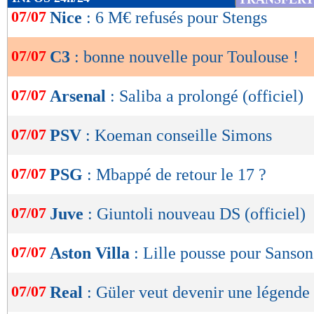
de
07/07
Nice
: 6 M€ refusés pour Stengs
lecture
07/07
C3
: bonne nouvelle pour Toulouse !
OK
07/07
Arsenal
: Saliba a prolongé (officiel)
07/07
PSV
: Koeman conseille Simons
07/07
PSG
: Mbappé de retour le 17 ?
07/07
Juve
: Giuntoli nouveau DS (officiel)
07/07
Aston Villa
: Lille pousse pour Sanson
07/07
Real
: Güler veut devenir une légende