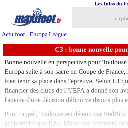
Les Infos du F
07/07
Al-Shabab
: Galtier en Arabie saoudit
emplac
07/07
Bayern
: Daley Blind signe à Gérone (
>
Actu foot
Europa League
07/07
Lorient
: Loric reste à QRM (officiel)
C3 : bonne nouvelle pour
07/07
Lorient
: Le Fée file à Rennes (officie
Bonne nouvelle en perspective pour Toulouse 
07/07
Tottenham
: l'Inter fonce sur Lloris !
Europa suite à son sacre en Coupe de France, 
bien tenir sa place dans l'épreuve. Selon L'Eq
07/07
Lyon
: l'échec Pulisic se confirme
financier des clubs de l’UEFA a donné son av
l'attente d'une décision définitive depuis plusi
07/07
EdF (f)
: Henry forfait pour le Mondia
Pour rappel, Toulouse est détenu par RedBird 
07/07
Lyon
: Thiago Mendes part au Qatar (o
propriétaire que l’AC Milan, qui disputera de 