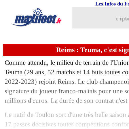
Les Infos du F
emplac
Reims : Teuma, c'est sign
...
brèves d'AUJOURD'HUI ( 6 août 202
Comme attendu, le milieu de terrain de l'Unio
...
Liste des brèves du sam. 8 juillet 2023
Teuma
(29 ans, 52 matchs et 14 buts toutes co
2022-2023) rejoint Reims. Le club champenois
07/07
OM
: l'annonce de Ribalta pour le me
signature du joueur franco-maltais pour une s
millions d'euros. La durée de son contrat n'est
07/07
OM
: Ribalta flou sur l'avenir de San
Le natif de Toulon sort d'une très belle saison 
07/07
Lazio
: l'Inter garde Acerbi (officiel)
17 passes décisives toutes compétitions confo