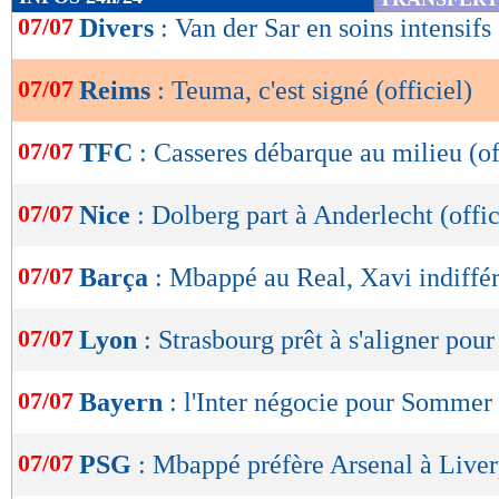
de
07/07
Divers
: Van der Sar en soins intensifs
lecture
07/07
Reims
: Teuma, c'est signé (officiel)
OK
07/07
TFC
: Casseres débarque au milieu (of
07/07
Nice
: Dolberg part à Anderlecht (offic
07/07
Barça
: Mbappé au Real, Xavi indiffé
07/07
Lyon
: Strasbourg prêt à s'aligner pour
07/07
Bayern
: l'Inter négocie pour Sommer
07/07
PSG
: Mbappé préfère Arsenal à Live