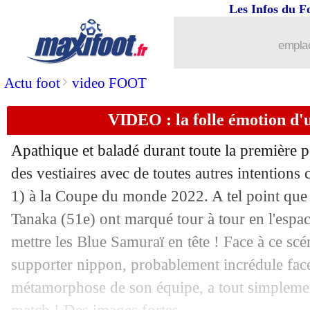
01/12
Japon
: Kubo savoure un "grand explo
Les Infos du F
01/12
Belgique
: le constat lucide de Courtoi
emplac
01/12
Allemagne
: Rüdiger regrette le prem
>
Actu foot
video FOOT
VIDEO : la folle émotion d'
01/12
Brésil
: Alves réagit aux critiques
Apathique et baladé durant toute la première p
01/12
Espagne
: Luis Enrique s'en prend à s
des vestiaires avec de toutes autres intentions 
1) à la Coupe du monde 2022. A tel point que
01/12
Allemagne
: Flick ne compte pas parti
Tanaka (51e) ont marqué tour à tour en l'espac
01/12
Allemagne
: clap de fin pour Müller ?
mettre les Blue Samuraï en tête ! Face à ce sc
supporter nippon, probablement incrédule face
01/12
PHOTO
: le but polémique du Japon
métamorphose de son équipe, a tout simplemen