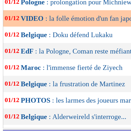
01/12
Pologne
: prolongation pour Michnie
de
lecture
01/12
VIDEO
: la folle émotion d'un fan jap
OK
01/12
Belgique
: Doku défend Lukaku
01/12
EdF
: la Pologne, Coman reste méfian
01/12
Maroc
: l'immense fierté de Ziyech
01/12
Belgique
: la frustration de Martinez
01/12
PHOTOS
: les larmes des joueurs ma
01/12
Belgique
: Alderweireld s'interroge...