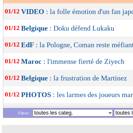
OK
01/12
VIDEO
: la folle émotion d'un fan jap
01/12
Belgique
: Doku défend Lukaku
01/12
EdF
: la Pologne, Coman reste méfian
01/12
Maroc
: l'immense fierté de Ziyech
01/12
Belgique
: la frustration de Martinez
01/12
PHOTOS
: les larmes des joueurs ma
01/12
Belgique
: Alderweireld s'interroge...
Filtrer :
01/12
Belgique
: Martinez annonce son dépar