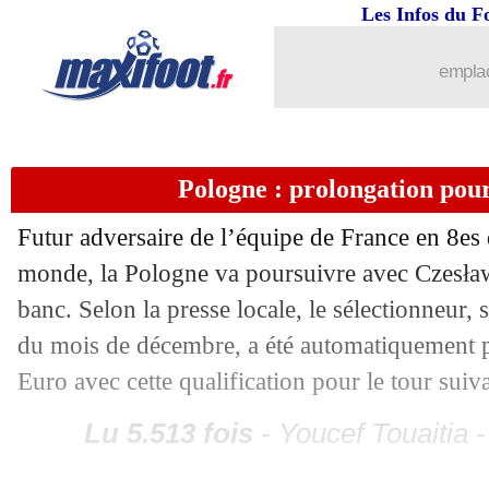
Les Infos du F
01/12
Belgique
: le constat lucide de Courtoi
emplac
01/12
Allemagne
: Rüdiger regrette le prem
01/12
Brésil
: Alves réagit aux critiques
Pologne : prolongation pou
01/12
Espagne
: Luis Enrique s'en prend à s
Futur adversaire de l’équipe de France en 8es 
monde, la Pologne va poursuivre avec Czesła
01/12
Allemagne
: Flick ne compte pas parti
banc. Selon la presse locale, le sélectionneur, 
du mois de décembre, a été automatiquement 
01/12
Allemagne
: clap de fin pour Müller ?
Euro avec cette qualification pour le tour suiva
01/12
PHOTO
: le but polémique du Japon
Lu 5.513 fois
- Youcef Touaitia 
01/12
CdM
: l'histoire se répète pour l'Alle