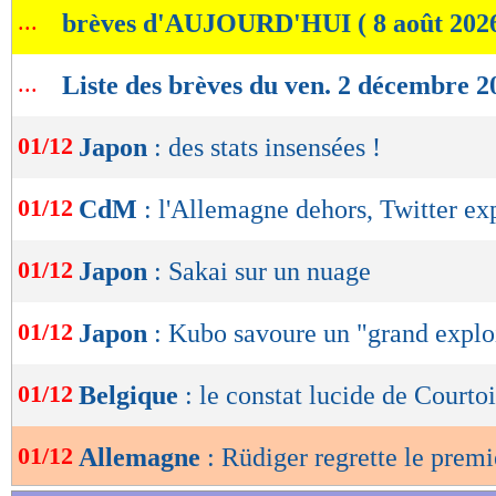
...
brèves d'AUJOURD'HUI ( 8 août 202
de
lecture
...
Liste des brèves du ven. 2 décembre 2
OK
01/12
Japon
: des stats insensées !
01/12
CdM
: l'Allemagne dehors, Twitter ex
01/12
Japon
: Sakai sur un nuage
01/12
Japon
: Kubo savoure un "grand explo
01/12
Belgique
: le constat lucide de Courtoi
01/12
Allemagne
: Rüdiger regrette le prem