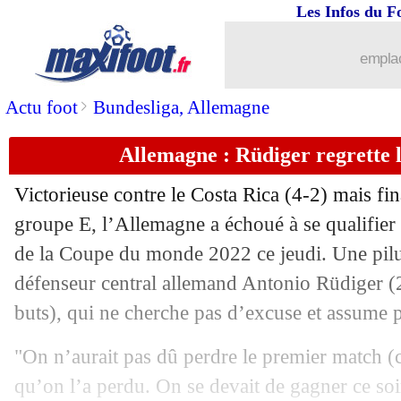
Les Infos du F
emplac
>
Actu foot
Bundesliga, Allemagne
Allemagne : Rüdiger regrette 
Victorieuse contre le Costa Rica (4-2) mais fi
groupe E, l’Allemagne a échoué à se qualifier 
de la Coupe du monde 2022 ce jeudi. Une pilul
défenseur central allemand Antonio Rüdiger (2
buts), qui ne cherche pas d’excuse et assume 
"On n’aurait pas dû perdre le premier match (c
qu’on l’a perdu. On se devait de gagner ce soi