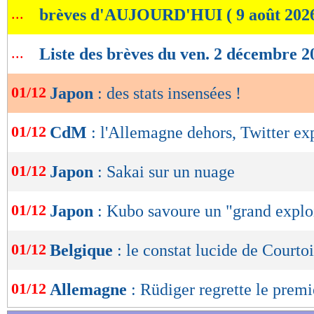
...
brèves d'AUJOURD'HUI ( 9 août 202
de
6
TIRS
(cadrés)
(3)
lecture
0
CORNERS JOUES
...
Liste des brèves du ven. 2 décembre 2
6
FAUTES SUBIES
OK
Lu 32.524 fois
- Romain Lantheaume
01/12
Japon
: des stats insensées !
01/12
CdM
: l'Allemagne dehors, Twitter ex
01/12
Japon
: Sakai sur un nuage
01/12
Japon
: Kubo savoure un "grand explo
01/12
Belgique
: le constat lucide de Courtoi
01/12
Allemagne
: Rüdiger regrette le prem