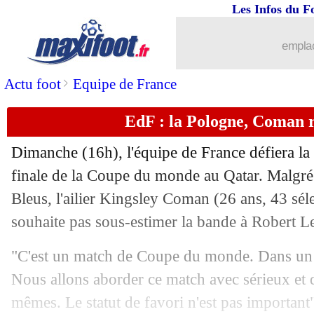
01/12
Allemagne
: Rüdiger regrette le prem
Les Infos du F
01/12
Brésil
: Alves réagit aux critiques
emplac
01/12
Espagne
: Luis Enrique s'en prend à s
>
Actu foot
Equipe de France
EdF : la Pologne, Coman r
01/12
Allemagne
: Flick ne compte pas parti
Dimanche (16h), l'équipe de France défiera la
01/12
Allemagne
: clap de fin pour Müller ?
finale de la Coupe du monde au Qatar. Malgré l
Bleus, l'ailier Kingsley Coman (26 ans, 43 séle
01/12
PHOTO
: le but polémique du Japon
souhaite pas sous-estimer la bande à Robert 
01/12
CdM
: l'histoire se répète pour l'Alle
"C'est un match de Coupe du monde. Dans un m
Nous allons aborder ce match avec sérieux et 
01/12
Espagne
: Pedri attend le Maroc de pi
mêmes. Le statut de favori n'est pas important