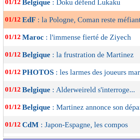
01/12
Belgique
: Doku défend Lukaku
de
lecture
01/12
EdF
: la Pologne, Coman reste méfian
OK
01/12
Maroc
: l'immense fierté de Ziyech
01/12
Belgique
: la frustration de Martinez
01/12
PHOTOS
: les larmes des joueurs ma
01/12
Belgique
: Alderweireld s'interroge...
01/12
Belgique
: Martinez annonce son dépar
01/12
CdM
: Japon-Espagne, les compos