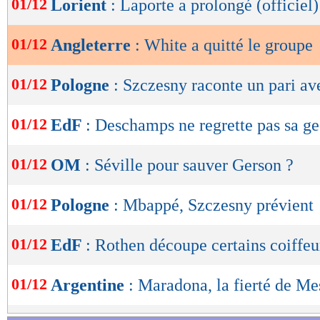
01/12
Lorient
: Laporte a prolongé (officiel)
de
lecture
01/12
Angleterre
: White a quitté le groupe
OK
01/12
Pologne
: Szczesny raconte un pari a
01/12
EdF
: Deschamps ne regrette pas sa ge
01/12
OM
: Séville pour sauver Gerson ?
01/12
Pologne
: Mbappé, Szczesny prévient
01/12
EdF
: Rothen découpe certains coiffeu
01/12
Argentine
: Maradona, la fierté de Me