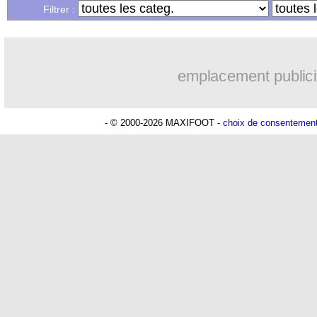
...
Liste des brèves du mer. 30 novembre
Filtrer :
...
Liste des brèves du mar. 29 novembre
emplacement publici
- © 2000-2026 MAXIFOOT -
choix de consentemen