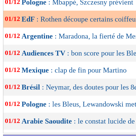
01/12
Pologne
: Mbappé, Szczesny prévient
de
lecture
01/12
EdF
: Rothen découpe certains coiffeu
OK
01/12
Argentine
: Maradona, la fierté de Me
01/12
Audiences TV
: bon score pour les Bl
01/12
Mexique
: clap de fin pour Martino
01/12
Brésil
: Neymar, des doutes pour les 8
01/12
Pologne
: les Bleus, Lewandowski met
01/12
Arabie Saoudite
: le constat lucide d