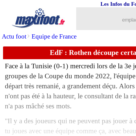
01/12
CdM
: Croatie-Belgique, les compos
Les Infos du F
01/12
Barça
: l'agent de Kessié calme les r
emplac
01/12
EdF
: Riolo voit déjà les Bleus en quar
>
Actu foot
Equipe de France
EdF : Rothen découpe certai
01/12
West Ham
: son avenir, Rice met la p
Face à la Tunisie (0-1) mercredi lors de la 3e 
01/12
Portugal
: Ronaldo, Santos maintient l
groupes de la Coupe du monde 2022, l'équipe
départ très remanié, a grandement déçu. Alors 
01/12
Man Utd
: Fernandes surveillé par le 
n'ont pas été à la hauteur, le consultant de l
01/12
PSG
: les bons souvenirs de Pochettin
n'a pas mâché ses mots.
"Il y a des joueurs qui ne peuvent pas jouer à
01/12
OM
: Gerson, Flamengo reste à l'affût.
tu joues avec une équipe comme ça, avec beau