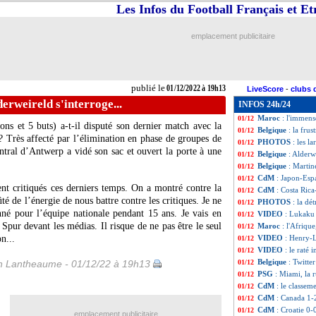
Les Infos du Football Français et E
CdM
: le tableau
01/12
CdM
: le classe
01/12
CdM
: Costa Rica
01/12
emplacement publicitaire
CdM
: Japon 2-1 
01/12
Croatie
: Kovaci
01/12
Pologne
: prolon
01/12
VIDEO
: la foll
01/12
publié le
01/12/2022 à 19h13
LiveScore
-
clubs 
Belgique
: Doku 
01/12
derweireld s'interroge...
INFOS 24h/24
EdF
: la Pologne
01/12
Maroc
: l'immens
01/12
ns et 5 buts) a-t-il disputé son dernier match avec la
Belgique
: la fru
01/12
? Très affecté par l’élimination en phase de groupes de
PHOTOS
: les l
01/12
tral d’Antwerp a vidé son sac et ouvert la porte à une
Belgique
: Alderwe
01/12
Belgique
: Martin
01/12
CdM
: Japon-Esp
01/12
nt critiqués ces derniers temps. On a montré contre la
CdM
: Costa Ric
01/12
é de l’énergie de nous battre contre les critiques. Je ne
PHOTOS
: la dé
01/12
onné pour l’équipe nationale pendant 15 ans. Je vais en
VIDEO
: Lukaku 
01/12
 Spur devant les médias. Il risque de ne pas être le seul
Maroc
: l'Afrique
01/12
n...
VIDEO
: Henry-L
01/12
VIDEO
: le raté
01/12
Belgique
: Twitte
 Lantheaume - 01/12/22 à 19h13
01/12
PSG
: Miami, la 
01/12
CdM
: le classe
01/12
CdM
: Canada 1-
01/12
CdM
: Croatie 0-
01/12
emplacement publicitaire