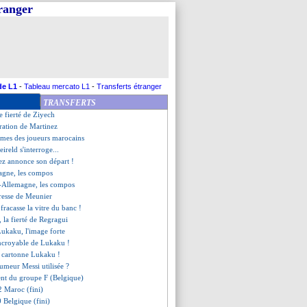
tranger
 provisoire des 8es
ment du groupe E (Allemagne K.O)
 2-4 Allemagne (fini)
Espagne (fini)
c s'enflamme pour Gvardiol
gation pour Michniewicz
e émotion d'un fan japonais
de L1
-
Tableau mercato L1
-
Transferts étranger
défend Lukaku
TRANSFERTS
, Coman reste méfiant
e fierté de Ziyech
stration de Martinez
armes des joueurs marocains
ireld s'interroge...
ez annonce son départ !
agne, les compos
a-Allemagne, les compos
tresse de Meunier
fracasse la vitre du banc !
, la fierté de Regragui
ukaku, l'image forte
 incroyable de Lukaku !
r cartonne Lukaku !
rumeur Messi utilisée ?
ment du groupe F (Belgique)
2 Maroc (fini)
0 Belgique (fini)