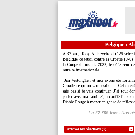
Belgique : Al
A 33 ans, Toby Alderweireld (126 sélectio
Belgique ce jeudi contre la Croatie (0-0) 
la Coupe du monde 2022, le défenseur cen
retraite internationale.
"Jan Vertonghen et moi avons été forteme
Croatie ce qu’on vaut vraiment. Cela a coût
sais pas si je vais continuer. J’ai tout d
parler avec ma famille", a confié l’ancien
Diable Rouge à mener ce genre de réflexio
Lu 22.769 fois
- Romain
afficher les réactions (3)