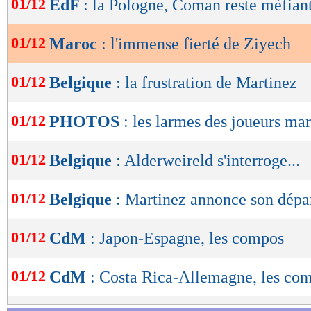
01/12
EdF
: la Pologne, Coman reste méfian
de
lecture
01/12
Maroc
: l'immense fierté de Ziyech
OK
01/12
Belgique
: la frustration de Martinez
01/12
PHOTOS
: les larmes des joueurs ma
01/12
Belgique
: Alderweireld s'interroge...
01/12
Belgique
: Martinez annonce son dépar
01/12
CdM
: Japon-Espagne, les compos
01/12
CdM
: Costa Rica-Allemagne, les co