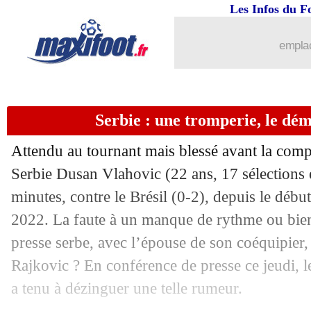
01/12
CdM
: Japon-Espagne, les compos
Les Infos du F
01/12
CdM
: Costa Rica-Allemagne, les co
emplac
01/12
PHOTOS
: la détresse de Meunier
Serbie : une tromperie, le dé
01/12
VIDEO
: Lukaku fracasse la vitre du 
Attendu au tournant mais blessé avant la compét
01/12
Maroc
: l'Afrique, la fierté de Regragu
Serbie Dusan Vlahovic (22 ans, 17 sélections 
minutes, contre le Brésil (0-2), depuis le dé
01/12
VIDEO
: Henry-Lukaku, l'image forte
2022. La faute à un manque de rythme ou bien 
01/12
VIDEO
: le raté incroyable de Lukaku
presse serbe, avec l’épouse de son coéquipier,
Rajkovic ? En conférence de presse ce jeudi, le
01/12
Belgique
: Twitter cartonne Lukaku !
a tenu à dézinguer une telle rumeur.