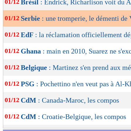
01/12
Brésil
: Endrick, Richarlison voit du 
de
lecture
01/12
Serbie
: une tromperie, le démenti de
OK
01/12
EdF
: la réclamation officiellement d
01/12
Ghana
: main en 2010, Suarez ne s'ex
01/12
Belgique
: Martinez s'en prend aux mé
01/12
PSG
: Pochettino n'en veut pas à Al-K
01/12
CdM
: Canada-Maroc, les compos
01/12
CdM
: Croatie-Belgique, les compos