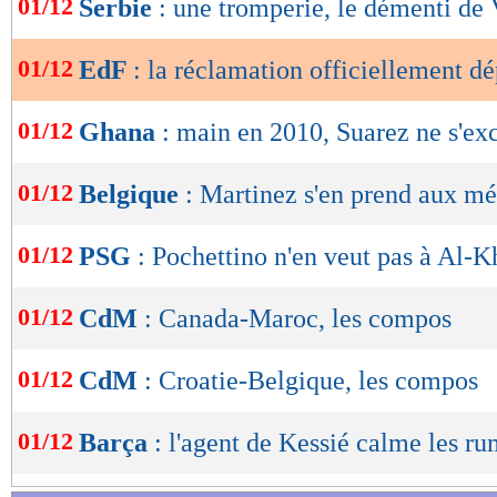
01/12
Serbie
: une tromperie, le démenti de
de
lecture
01/12
EdF
: la réclamation officiellement d
OK
01/12
Ghana
: main en 2010, Suarez ne s'ex
01/12
Belgique
: Martinez s'en prend aux mé
01/12
PSG
: Pochettino n'en veut pas à Al-K
01/12
CdM
: Canada-Maroc, les compos
01/12
CdM
: Croatie-Belgique, les compos
01/12
Barça
: l'agent de Kessié calme les r