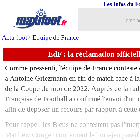
01/12
CdM
: Costa Rica-Allemagne, les co
Les Infos du F
01/12
PHOTOS
: la détresse de Meunier
emplac
01/12
VIDEO
: Lukaku fracasse la vitre du 
>
Actu foot
Equipe de France
EdF : la réclamation officie
01/12
Maroc
: l'Afrique, la fierté de Regragu
Comme pressenti, l'équipe de France conteste o
01/12
VIDEO
: Henry-Lukaku, l'image forte
à Antoine Griezmann en fin de match face à la
de la Coupe du monde 2022. Auprès de la rad
01/12
VIDEO
: le raté incroyable de Lukaku
Française de Football a confirmé l'envoi d'un
01/12
Belgique
: Twitter cartonne Lukaku !
afin de déposer un recours par rapport à cette 
Pour rappel, les Bleus ne contestent pas l'interp
01/12
PSG
: Miami, la rumeur Messi utilisée
Matthew Conger concernant le hors-jeu passif