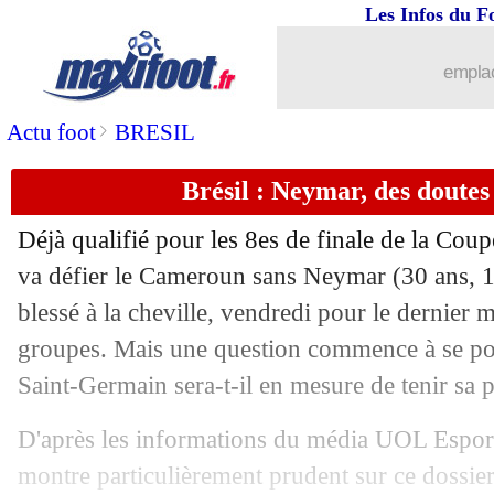
Les Infos du F
01/12
EdF
: Riolo voit déjà les Bleus en quar
emplac
01/12
West Ham
: son avenir, Rice met la p
>
Actu foot
BRESIL
01/12
Portugal
: Ronaldo, Santos maintient l
Brésil : Neymar, des doutes 
01/12
Man Utd
: Fernandes surveillé par le 
Déjà qualifié pour les 8es de finale de la Cou
01/12
PSG
: les bons souvenirs de Pochettin
va défier le Cameroun sans Neymar (30 ans, 11
blessé à la cheville, vendredi pour le dernier 
01/12
OM
: Gerson, Flamengo reste à l'affût.
groupes. Mais une question commence à se pose
Saint-Germain sera-t-il en mesure de tenir sa 
01/12
EdF
: la Pologne, Di Meco voit un ma
D'après les informations du média UOL Esporte
01/12
VIDEO
: Mbappé, l'UEFA chambre Sz
montre particulièrement prudent sur ce dossier