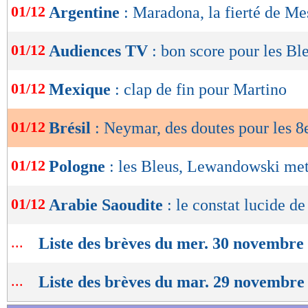
01/12
Argentine
: Maradona, la fierté de Me
de
lecture
01/12
Audiences TV
: bon score pour les Bl
OK
01/12
Mexique
: clap de fin pour Martino
01/12
Brésil
: Neymar, des doutes pour les 8
01/12
Pologne
: les Bleus, Lewandowski met
01/12
Arabie Saoudite
: le constat lucide d
...
Liste des brèves du mer. 30 novembre
...
Liste des brèves du mar. 29 novembre