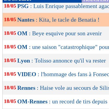
de
18/05
PSG
: Luis Enrique passablement agac
lecture
18/05
Nantes
: Kita, le tacle de Benatia !
OK
18/05
OM
: Beye esquive pour son avenir
18/05
OM
: une saison "catastrophique" pou
18/05
Lyon
: Tolisso annonce qu'il va rester
18/05
VIDEO
: l'hommage des fans à Fonse
18/05
Rennes
: Haise vole au secours de Silis
18/05
OM-Rennes
: un record de tirs depuis