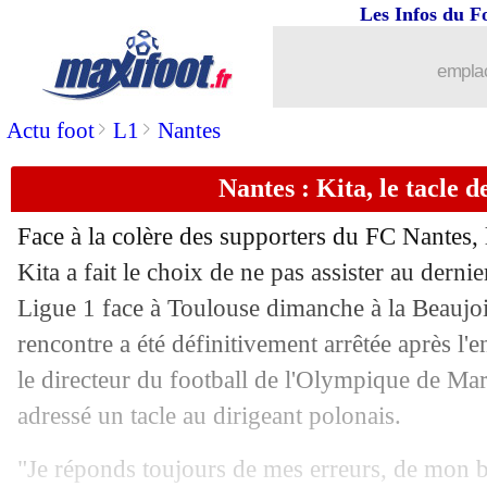
Les Infos du F
18/05
Real
: départ acté pour Carvajal (offic
emplac
18/05
OM
: Traoré fixé sur son indisponibili
>
>
Actu foot
L1
Nantes
18/05
Atletico
: Alvarez, priorité PSG ?
Nantes : Kita, le tacle d
18/05
OM
: Balerdi flou sur son futur
Face à la colère des supporters du FC Nantes,
18/05
Real
: Arbeloa satisfait de Mbappé
Kita a fait le choix de ne pas assister au derni
Ligue 1 face à Toulouse dimanche à la Beaujoi
18/05
Man City
: Guardiola, un drôle de flou
rencontre a été définitivement arrêtée après l'
le directeur du football de l'Olympique de Mar
18/05
Brésil
: Neymar attend la décision d'A
adressé un tacle au dirigeant polonais.
18/05
Le Havre
: Roussier ne comprend pa
"Je réponds toujours de mes erreurs, de mon bi