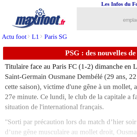
Les Infos du F
18/05
Man City
: Guardiola sur le départ ?
emplac
18/05
OM
: Richard a discuté avec Genesio
>
>
Actu foot
L1
Paris SG
18/05
VIDEO
: le chambrage de Thauvin à 
PSG : des nouvelles d
18/05
Real
: Camavinga ne pense pas à parti
Titulaire face au Paris FC (1-2) dimanche en Li
18/05
OM
: Pavard annonce son départ
Saint-Germain Ousmane
Dembélé
(29 ans, 22
cette saison), victime d'une gêne à un mollet, a
18/05
PFC
: Kombouaré devrait continuer
27e minute. Ce lundi, le club de la capitale a f
situation de l'international français.
18/05
Nantes
: Halilhodzic propose son aide
"Sorti par précaution lors du match d’hier soir
18/05
Monaco
: Nazinho en approche
d’une gêne musculaire au mollet droit, Ousma