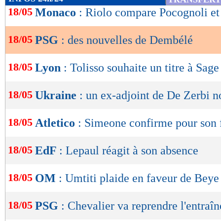
de
18/05
Monaco
: Riolo compare Pocognoli e
lecture
18/05
PSG
: des nouvelles de Dembélé
OK
18/05
Lyon
: Tolisso souhaite un titre à Sage
18/05
Ukraine
: un ex-adjoint de De Zerbi 
18/05
Atletico
: Simeone confirme pour son 
18/05
EdF
: Lepaul réagit à son absence
18/05
OM
: Umtiti plaide en faveur de Beye
18/05
PSG
: Chevalier va reprendre l'entraî