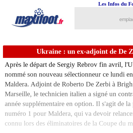
Les Infos du F
18/05
Real
: Camavinga ne pense pas à parti
emplac
18/05
OM
: Pavard annonce son départ
18/05
PFC
: Kombouaré devrait continuer
Ukraine : un ex-adjoint de De 
18/05
Après le départ de Sergiy Rebrov fin avril, l'U
Nantes
: Halilhodzic propose son aide
nommé son nouveau sélectionneur ce lundi en
18/05
Monaco
: Nazinho en approche
Maldera. Adjoint de Roberto De Zerbi à Brigh
Marseille, le technicien italien a signé un con
18/05
Real
: Rüdiger va finalement rester
année supplémentaire en option. Il s'agit de l
numéro 1 pour Maldera, qui va devoir relancer
18/05
Espagne
: le début de Mondial sans Y
connu lors des éliminatoires de la Coupe du 
18/05
Strasbourg
: le message d'adieu d'Em