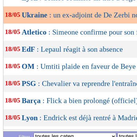
de
lecture
18/05
Ukraine
: un ex-adjoint de De Zerbi 
OK
18/05
Atletico
: Simeone confirme pour son 
18/05
EdF
: Lepaul réagit à son absence
18/05
OM
: Umtiti plaide en faveur de Beye
18/05
PSG
: Chevalier va reprendre l'entraî
18/05
Barça
: Flick a bien prolongé (officiel
18/05
Lyon
: Endrick est déjà rentré à Madri
18/05
Nantes
: le club condamne les inciden
Filtrer :