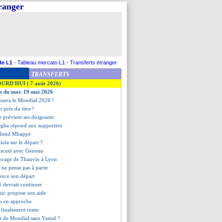
tranger
de L1
-
Tableau mercato L1
-
Transferts étranger
TRANSFERTS
OURD'HUI ( 7 août 2026)
es du mar. 19 mai 2026
ouera le Mondial 2026 !
t près du titre !
er prévient ses dirigeants
gha répond aux supporters
éfend Mbappé
iola sur le départ ?
iscuté avec Genesio
mbrage de Thauvin à Lyon
ne pense pas à partir
once son départ
 devrait continuer
zic propose son aide
o en approche
 finalement rester
ut de Mondial sans Yamal ?