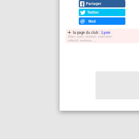
Partager
Twitter
Mail
la page du club :
Lyon
bilan, stats, réultats, calendrier,
effectif, tranferts, ...