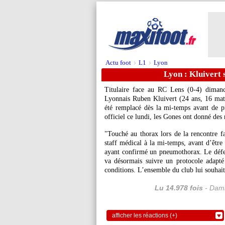
Actu foot
L1
Lyon
>
>
Lyon : Kluivert
Titulaire face au RC Lens (0-4) dimanc
Lyonnais Ruben
Kluivert
(24 ans, 16 matc
été remplacé dès la mi-temps avant de p
officiel ce lundi, les Gones ont donné de
"Touché au thorax lors de la rencontre f
staff médical à la mi-temps, avant d’êtr
ayant confirmé un pneumothorax. Le défens
va désormais suivre un protocole adapté 
conditions. L’ensemble du club lui souhait
Lu 14.978 fois
- Dami
afficher les réactions (+)