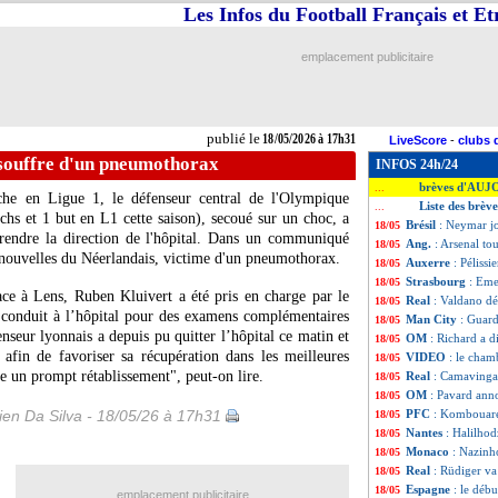
Les Infos du Football Français et E
emplacement publicitaire
publié le
18/05/2026 à 17h31
LiveScore
-
clubs 
 souffre d'un pneumothorax
INFOS 24h/24
brèves d'AUJ
...
he en Ligue 1, le défenseur central de l'Olympique
Liste des brèv
...
hs et 1 but en L1 cette saison), secoué sur un choc, a
Brésil
: Neymar j
18/05
rendre la direction de l'hôpital. Dans un communiqué
Ang.
: Arsenal tou
18/05
s nouvelles du Néerlandais, victime d'un pneumothorax.
Auxerre
: Pélissi
18/05
Strasbourg
: Eme
18/05
ace à Lens, Ruben Kluivert a été pris en charge par le
Real
: Valdano d
18/05
e conduit à l’hôpital pour des examens complémentaires
Man City
: Guard
18/05
eur lyonnais a depuis pu quitter l’hôpital ce matin et
OM
: Richard a d
18/05
afin de favoriser sa récupération dans les meilleures
VIDEO
: le cha
18/05
e un prompt rétablissement", peut-on lire.
Real
: Camavinga 
18/05
OM
: Pavard ann
18/05
en Da Silva - 18/05/26 à 17h31
PFC
: Kombouaré
18/05
Nantes
: Halilhod
18/05
Monaco
: Nazinh
18/05
Real
: Rüdiger va
18/05
Espagne
: le déb
18/05
emplacement publicitaire