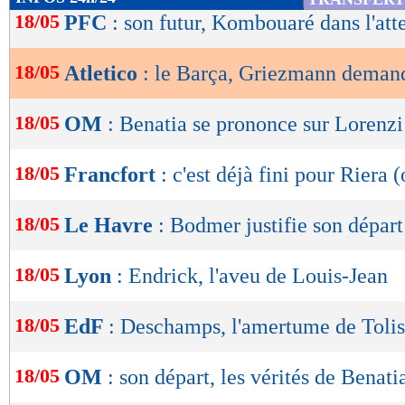
de
18/05
PFC
: son futur, Kombouaré dans l'atte
lecture
18/05
Atletico
: le Barça, Griezmann deman
OK
18/05
OM
: Benatia se prononce sur Lorenzi
18/05
Francfort
: c'est déjà fini pour Riera (
18/05
Le Havre
: Bodmer justifie son départ
18/05
Lyon
: Endrick, l'aveu de Louis-Jean
18/05
EdF
: Deschamps, l'amertume de Toli
18/05
OM
: son départ, les vérités de Benati