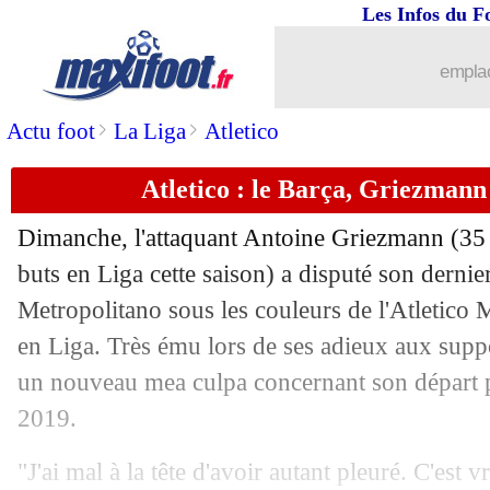
Les Infos du F
18/05
PSG
: Chevalier va reprendre l'entraî
emplac
18/05
Barça
: Flick a bien prolongé (officiel
>
>
Actu foot
La Liga
Atletico
18/05
Lyon
: Endrick est déjà rentré à Madri
Atletico : le Barça, Griezman
18/05
Nantes
: le club condamne les inciden
Dimanche, l'attaquant Antoine
Griezmann
(35 
18/05
Espagne
: Lopez forfait pour le Mondi
buts en Liga cette saison) a disputé son derni
Metropolitano sous les couleurs de l'Atletico 
18/05
Monaco
: Pocognoli pas inquiété ?
en Liga. Très ému lors de ses adieux aux suppor
un nouveau mea culpa concernant son départ 
18/05
Lille
: Genesio entretient le mystère
2019.
18/05
Atletico
: Griezmann, juste un au revo
"J'ai mal à la tête d'avoir autant pleuré. C'est v