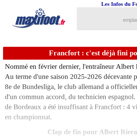
Les Infos du F
18/05
Lyon
: Endrick est déjà rentré à Madri
emplac
18/05
Nantes
: le club condamne les inciden
18/05
Espagne
: Lopez forfait pour le Mondi
Francfort : c'est déjà fini p
18/05
Monaco
: Pocognoli pas inquiété ?
Nommé en février dernier, l'entraîneur Albert R
18/05
Lille
: Genesio entretient le mystère
Au terme d'une saison 2025-2026 décevante po
8e de Bundesliga, le club allemand a officiell
18/05
Atletico
: Griezmann, juste un au revo
d'un commun accord, du technicien espagnol. 
de Bordeaux a été insuffisant à Francfort : 4 vi
18/05
Real
: départ acté pour Carvajal (offic
en championnat.
18/05
OM
: Traoré fixé sur son indisponibili
Clap de fin pour Albert Rier