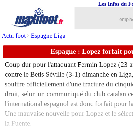
Les Infos du F
18/05
OM
: Emerson se livre sur son avenir
emplac
18/05
Lyon
: Kluivert souffre d'un pneumot
>
Actu foot
Espagne Liga
18/05
Barça
: Flick rend hommage à Lewan
Espagne : Lopez forfait po
18/05
Coup dur pour l'attaquant Fermin Lopez (23 an
Nantes
: Leroux s'attend au pire
contre le Betis Séville (3-1) dimanche en Liga
18/05
Le Havre
: Digard veut rester, mais...
souffre officiellement d'une fracture du cinqu
droit, selon un communiqué du club catalan ce
18/05
Monaco
: Riolo compare Pocognoli e
l'international espagnol est donc forfait pou
Une mauvaise nouvelle pour Lopez et le sélect
18/05
PSG
: des nouvelles de Dembélé
la Fuente.
18/05
Lyon
: Tolisso souhaite un titre à Sage