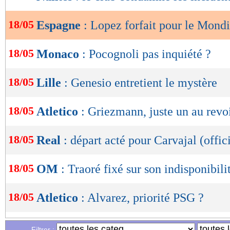
de
lecture
18/05
Espagne
: Lopez forfait pour le Mondi
OK
18/05
Monaco
: Pocognoli pas inquiété ?
18/05
Lille
: Genesio entretient le mystère
18/05
Atletico
: Griezmann, juste un au revo
18/05
Real
: départ acté pour Carvajal (offic
18/05
OM
: Traoré fixé sur son indisponibili
18/05
Atletico
: Alvarez, priorité PSG ?
18/05
OM
: Balerdi flou sur son futur
Filtrer :