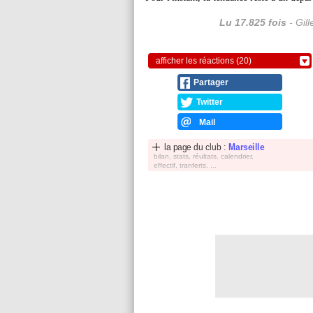
Lu 17.825 fois
- Gil
afficher les réactions (20)
Partager
Twitter
Mail
la page du club :
Marseille
bilan, stats, réultats, calendrier,
effectif, tranferts, ...