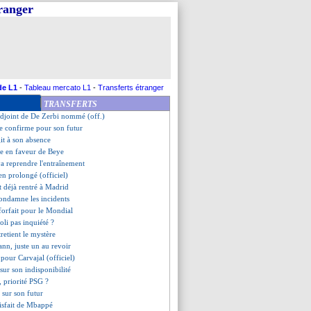
tranger
message d'adieu d'Emegha
livre sur son avenir
souffre d'un pneumothorax
end hommage à Lewandowski
'attend au pire
d veut rester, mais...
compare Pocognoli et Beye
de L1
-
Tableau mercato L1
-
Transferts étranger
lles de Dembélé
TRANSFERTS
uhaite un titre à Sage
adjoint de De Zerbi nommé (off.)
e confirme pour son futur
it à son absence
de en faveur de Beye
va reprendre l'entraînement
ien prolongé (officiel)
t déjà rentré à Madrid
condamne les incidents
forfait pour le Mondial
oli pas inquiété ?
retient le mystère
nn, juste un au revoir
 pour Carvajal (officiel)
 sur son indisponibilité
, priorité PSG ?
u sur son futur
tisfait de Mbappé