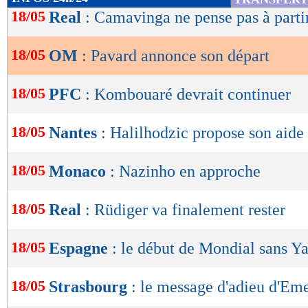
de
18/05
Real
: Camavinga ne pense pas à parti
lecture
18/05
OM
: Pavard annonce son départ
OK
18/05
PFC
: Kombouaré devrait continuer
18/05
Nantes
: Halilhodzic propose son aide
Voir cette publication sur Ins
18/05
Monaco
: Nazinho en approche
18/05
Real
: Rüdiger va finalement rester
18/05
Espagne
: le début de Mondial sans Y
18/05
Strasbourg
: le message d'adieu d'Em