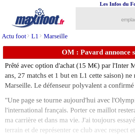
Les Infos du F
emplac
>
>
Actu foot
L1
Marseille
OM : Pavard annonce s
Prêté avec option d'achat (15 M€) par l'Inter 
ans, 27 matchs et 1 but en L1 cette saison) ne
Marseille. Le défenseur polyvalent a confirmé
"Une page se tourne aujourd'hui avec l'Olympiq
...
brèves d'AUJOURD'HUI ( 6 août 202
l'international français. Porter ce maillot rest
ma carrière et dans ma vie. J'ai toujours essay
...
Liste des brèves du mar. 19 mai 2026
terrain et de représenter ce club avec respect 