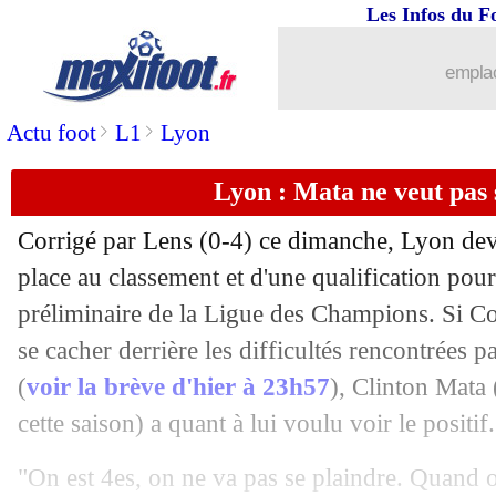
Les Infos du F
18/05
Atletico
: le Barça, Griezmann deman
emplac
18/05
OM
: Benatia se prononce sur Lorenzi
>
>
Actu foot
L1
Lyon
18/05
Francfort
: c'est déjà fini pour Riera (
Lyon : Mata ne veut pas 
18/05
Le Havre
: Bodmer justifie son départ
Corrigé par Lens (0-4) ce dimanche, Lyon devr
18/05
Lyon
: Endrick, l'aveu de Louis-Jean
place au classement et d'une qualification pour
préliminaire de la Ligue des Champions. Si Co
18/05
EdF
: Deschamps, l'amertume de Toli
se cacher derrière les difficultés rencontrées pa
(
voir la brève d'hier à 23h57
), Clinton
Mata
18/05
OM
: son départ, les vérités de Benati
cette saison) a quant à lui voulu voir le positif.
18/05
PSG
: Luis Enrique passablement agac
"On est 4es, on ne va pas se plaindre. Quand 