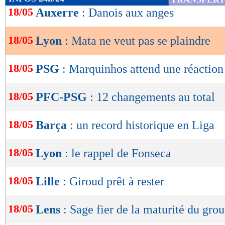
de
18/05
Auxerre
: Danois aux anges
lecture
18/05
Lyon
: Mata ne veut pas se plaindre
OK
18/05
PSG
: Marquinhos attend une réaction
18/05
PFC-PSG
: 12 changements au total
18/05
Barça
: un record historique en Liga
18/05
Lyon
: le rappel de Fonseca
18/05
Lille
: Giroud prêt à rester
18/05
Lens
: Sage fier de la maturité du gro