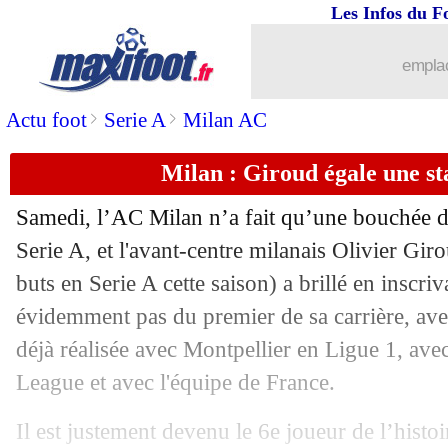
Les Infos du F
21/05
Troyes
: Rami se verrait bien rester e
emplac
21/05
Juve
: Pogba prend la parole
>
>
Actu foot
Serie A
Milan AC
21/05
L1
: Lorient-Lens, les compos
Milan : Giroud égale une st
21/05
Toulouse
: Van den Boomen, un avenir
Samedi, l’AC Milan n’a fait qu’une bouchée d
21/05
Rennes
: Gouiri savoure son premier t
Serie A, et l'avant-centre milanais Olivier
Giro
buts en Serie A cette saison) a brillé en inscriva
21/05
Ajaccio
: Nouri demande de l'apaisem
évidemment pas du premier de sa carrière, ave
déjà réalisée avec Montpellier en Ligue 1, ave
21/05
Real
: Perez sous le charme de Chukw
League et avec l'équipe de France.
21/05
L1
: AC Ajaccio 0-5 Rennes (fini)
Il est justement devenu le 6e joueur de l’histoi