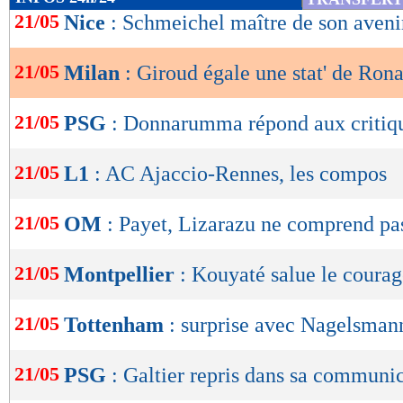
de
21/05
Nice
: Schmeichel maître de son aveni
lecture
21/05
Milan
: Giroud égale une stat' de Ron
OK
21/05
PSG
: Donnarumma répond aux critiq
21/05
L1
: AC Ajaccio-Rennes, les compos
21/05
OM
: Payet, Lizarazu ne comprend pa
21/05
Montpellier
: Kouyaté salue le courag
21/05
Tottenham
: surprise avec Nagelsman
21/05
PSG
: Galtier repris dans sa communi