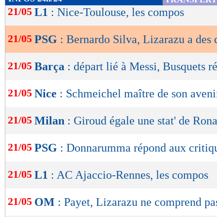
de
21/05
L1
: Nice-Toulouse, les compos
lecture
21/05
PSG
: Bernardo Silva, Lizarazu a des d
OK
21/05
Barça
: départ lié à Messi, Busquets 
21/05
Nice
: Schmeichel maître de son aveni
21/05
Milan
: Giroud égale une stat' de Ron
21/05
PSG
: Donnarumma répond aux critiq
21/05
L1
: AC Ajaccio-Rennes, les compos
21/05
OM
: Payet, Lizarazu ne comprend pa