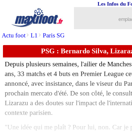
Les Infos du F
21/05
L1
: Brest 2-1 Clermont (fini)
emplac
21/05
L1
: Troyes 1-1 Strasbourg (fini)
>
>
Actu foot
L1
Paris SG
21/05
L1
: Reims 2-2 Angers (fini)
PSG : Bernardo Silva, Lizaraz
21/05
Troyes
: Rami se verrait bien rester e
Depuis plusieurs semaines, l'ailier de Manche
21/05
Juve
: Pogba prend la parole
ans, 33 matchs et 4 buts en Premier League cet
annoncé, avec insistance, dans le viseur du Pa
21/05
L1
: Lorient-Lens, les compos
prochain mercato d'été. De son côté, le consul
Lizarazu a des doutes sur l'impact de l'internat
21/05
Toulouse
: Van den Boomen, un avenir
contexte parisien.
21/05
Rennes
: Gouiri savoure son premier t
"Une idée qui me plaît ? Pour lui, non. Car je p