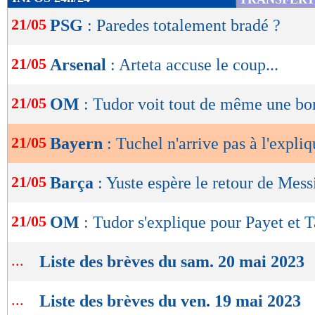
de
21/05
PSG
: Paredes totalement bradé ?
lecture
OK
21/05
Arsenal
: Arteta accuse le coup...
21/05
OM
: Tudor voit tout de même une bo
21/05
Bayern
: Tuchel n'arrive pas à l'expliqu
21/05
Barça
: Yuste espère le retour de Mess
21/05
OM
: Tudor s'explique pour Payet et 
...
Liste des brèves du sam. 20 mai 2023
...
Liste des brèves du ven. 19 mai 2023