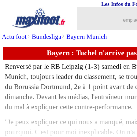
Les Infos du F
21/05
L1
: Reims-Angers, les compos
emplac
21/05
L1
: Troyes-Strasbourg, les compos
>
>
Actu foot
Bundesliga
Bayern Munich
21/05
L1
: Nice-Toulouse, les compos
Bayern : Tuchel n'arrive pas 
21/05
PSG
: Bernardo Silva, Lizarazu a des d
Renversé par le RB Leipzig (1-3) samedi en B
Munich, toujours leader du classement, se tro
21/05
Barça
: départ lié à Messi, Busquets 
du Borussia Dortmund, 2e à 1 point avant de 
21/05
dimanche. Devant les médias, l'entraîneur mu
Nice
: Schmeichel maître de son aveni
du mal à expliquer cette contre-performance.
21/05
Milan
: Giroud égale une stat' de Ron
"Je peux expliquer ce qui nous a manqué, mais
21/05
PSG
: Donnarumma répond aux critiq
pourquoi. C'est pour moi inexplicable. On n'a