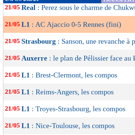
de
21/05
Real
: Perez sous le charme de Chukw
remuant Doku, l’ACA trouvait la parade en dis
lecture
Problème, avec cette stratégie, Alphonse dépassa
21/05
L1
: AC Ajaccio 0-5 Rennes (fini)
OK
logiquement expulsé après l’intervention de 
le Belge.
21/05
Strasbourg
: Sanson, une revanche à 
Et finalement, sur un décalage de Traoré, Go
21/05
Auxerre
: le plan de Pélissier face au
contrôle orienté avant d’inscrire un triplé d’
(0-5, 71e). Superbe ! En supériorité numériq
21/05
L1
: Brest-Clermont, les compos
Génésio ne forçaient pas sur cette fin de renco
21/05
L1
: Reims-Angers, les compos
gestion. Dans la course à l’Europe, Rennais c
l’emporter et ainsi suivre le rythme de Lille.
21/05
L1
: Troyes-Strasbourg, les compos
Résultats, classement, buteurs et ca
21/05
L1
: Nice-Toulouse, les compos