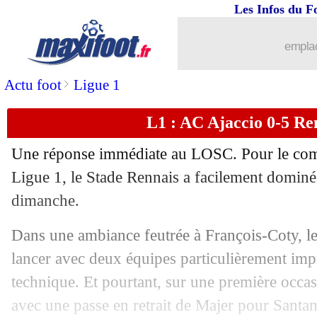
Les Infos du F
21/05
Esp.
: l'Atletico met la pression au Rea
emplac
21/05
Angers
: Dujeux a aimé l'investisseme
>
Actu foot
Ligue 1
21/05
Nice
: Digard ne comprend pas les fan
L1 : AC Ajaccio 0-5 Ren
21/05
Strasbourg
: Antonetti agacé par le r
Une réponse immédiate au LOSC. Pour le comp
21/05
Wolverhampton
: Neves flou pour son
Ligue 1, le Stade Rennais a facilement dominé
dimanche.
21/05
Brest
: le maintien, Le Douaron savou
Dans une ambiance feutrée à François-Coty, le
21/05
L1
: Nice 0-0 Toulouse (fini)
lancer avec deux équipes particulièrement impr
technique. Et pourtant, sur une première occas
21/05
L1
: Brest 2-1 Clermont (fini)
avec une passe en retrait de Majer pour Santam