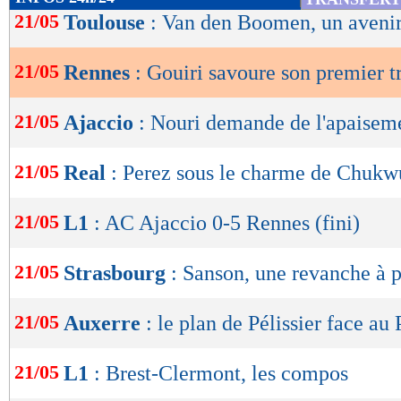
de
21/05
Toulouse
: Van den Boomen, un avenir
lecture
21/05
Rennes
: Gouiri savoure son premier t
OK
21/05
Ajaccio
: Nouri demande de l'apaisem
21/05
Real
: Perez sous le charme de Chukw
21/05
L1
: AC Ajaccio 0-5 Rennes (fini)
21/05
Strasbourg
: Sanson, une revanche à 
21/05
Auxerre
: le plan de Pélissier face au
21/05
L1
: Brest-Clermont, les compos