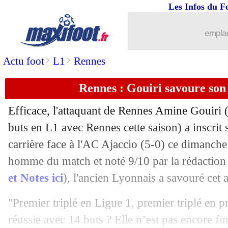
Les Infos du F
21/05
Ang.
: l'équipe B de City domine Chel
emplac
21/05
Nice
: Dante déplore des annonces dé
>
>
Actu foot
L1
Rennes
21/05
PSG
: Verratti, porte fermée pour le R
Rennes : Gouiri savoure son
21/05
Esp.
: l'Atletico met la pression au Rea
Efficace, l'attaquant de Rennes Amine
Gouiri
(
21/05
Angers
: Dujeux a aimé l'investisseme
buts en L1 avec Rennes cette saison) a inscrit 
carrière face à l'AC Ajaccio (5-0) ce dimanc
21/05
Nice
: Digard ne comprend pas les fan
homme du match et noté 9/10 par la rédaction
et Notes ici
), l'ancien Lyonnais a savouré cet
21/05
Strasbourg
: Antonetti agacé par le r
"Premier triplé en Ligue 1, premier triplé en 
21/05
Wolverhampton
: Neves flou pour son
réussie avec 14 buts ? Elle n’est pas encore fin