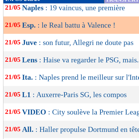
de
21/05
Naples
: 19 vaincus, une première
lecture
21/05
Esp.
: le Real battu à Valence !
OK
21/05
Juve
: son futur, Allegri ne doute pas
21/05
Lens
: Haise va regarder le PSG, mais.
21/05
Ita.
: Naples prend le meilleur sur l'Int
21/05
L1
: Auxerre-Paris SG, les compos
21/05
VIDEO
: City soulève la Premier Lea
21/05
All.
: Haller propulse Dortmund en tête