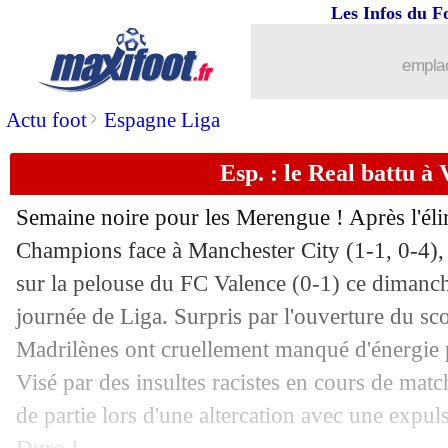
Les Infos du F
21/05
Real
: Vinicius, le discours fort d'Ancel
emplac
21/05
D1 (f)
: l'OL domine le PSG pour le tit
>
Actu foot
Espagne Liga
21/05
PSG
: Galtier défend son bilan
Esp. : le Real battu à 
21/05
PSG
: Galtier parle d'une saison diffic
Semaine noire pour les Merengue ! Après l'él
21/05
L1
: le classement des buteurs
Champions face à Manchester City (1-1, 0-4), 
sur la pelouse du FC Valence (0-1) ce dimanch
21/05
Auxerre
: B. Touré garde espoir pour 
journée de Liga. Surpris par l'ouverture du sc
Madrilènes ont cruellement manqué d'énergie p
21/05
PSG
: Marquinhos - "la main sur le tr
Visé par des insultes racistes en cours de matc
de partie lors d'une altercation avec une expu
21/05
Ita.
: la Lazio se rapproche de la C1