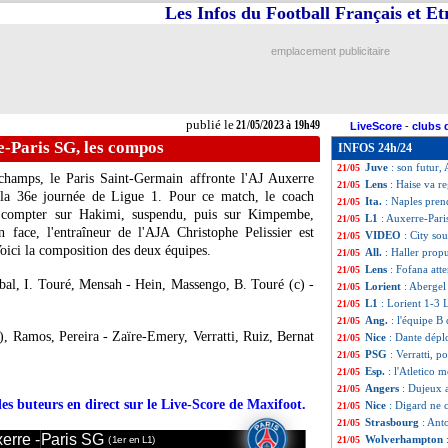
Les Infos du Football Français et E
L1
: Auxerre 1-2 
21/05
Real
: le racisme,
21/05
Barça
: Messi, L
21/05
emplacement publicitaire
Strasbourg
: l'O
21/05
PSG
: la LdC, D
21/05
Barça
: De Jong c
21/05
VIDEO
: l'expul
21/05
publié le
21/05/2023 à 19h49
LiveScore
-
clubs 
Naples
: 19 vainc
21/05
e-Paris SG, les compos
INFOS 24h/24
Esp.
: le Real bat
21/05
Juve
: son futur,
21/05
hamps, le Paris Saint-Germain affronte l'AJ Auxerre
Lens
: Haise va r
21/05
la 36e journée de Ligue 1. Pour ce match, le coach
Ita.
: Naples prend
21/05
s compter sur Hakimi, suspendu, puis sur Kimpembe,
L1
: Auxerre-Pari
21/05
face, l'entraîneur de l'AJA Christophe Pelissier est
VIDEO
: City so
21/05
oici la composition des deux équipes.
All.
: Haller prop
21/05
Lens
: Fofana att
21/05
al, I. Touré, Mensah - Hein, Massengo, B. Touré (c) -
Lorient
: Abergel 
21/05
L1
: Lorient 1-3 L
21/05
Ang.
: l'équipe B
21/05
 Ramos, Pereira - Zaïre-Emery, Verratti, Ruiz, Bernat
Nice
: Dante dépl
21/05
PSG
: Verratti, p
21/05
Esp.
: l'Atletico 
21/05
Angers
: Dujeux a
21/05
des buteurs en direct sur le Live-Score de Maxifoot.
Nice
: Digard ne 
21/05
Strasbourg
: Ant
21/05
erre -
Paris SG
Wolverhampton
21/05
(1er en L1)