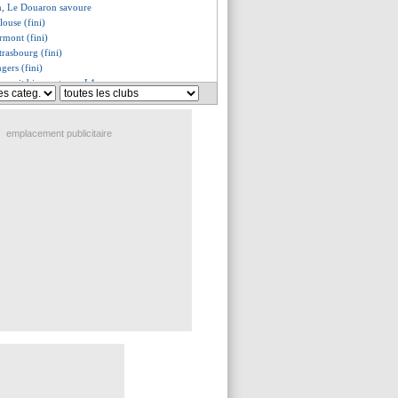
en, Le Douaron savoure
louse (fini)
ermont (fini)
trasbourg (fini)
gers (fini)
verrait bien rester en L1
d la parole
, les compos
en Boomen, un avenir en L1 ?
emplacement publicitaire
avoure son premier triplé
demande de l'apaisement
s le charme de Chukwueze ?
-5 Rennes (fini)
son, une revanche à prendre
 de Pélissier face au PSG
nt, les compos
s, les compos
sbourg, les compos
se, les compos
ilva, Lizarazu a des doutes...
é à Messi, Busquets répond
 maître de son avenir
ale une stat' de Ronaldo
a répond aux critiques
Rennes, les compos
arazu ne comprend pas Tudor