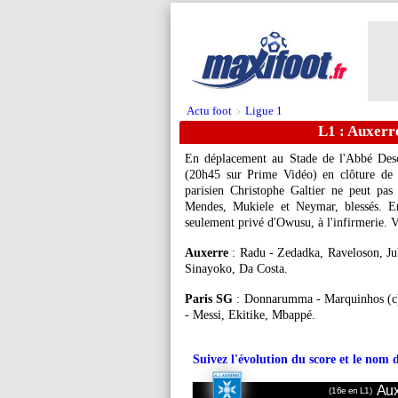
Actu foot
Ligue 1
>
L1 : Auxerr
En déplacement au Stade de l'Abbé Desc
(20h45 sur Prime Vidéo) en clôture de 
parisien Christophe Galtier ne peut pa
Mendes, Mukiele et Neymar, blessés. En 
seulement privé d'Owusu, à l'infirmerie. V
Auxerre
: Radu - Zedadka, Raveloson, Jub
Sinayoko, Da Costa.
Paris SG
: Donnarumma - Marquinhos (c),
- Messi, Ekitike, Mbappé.
Suivez l'évolution du score et le nom 
Aux
(16e en L1)