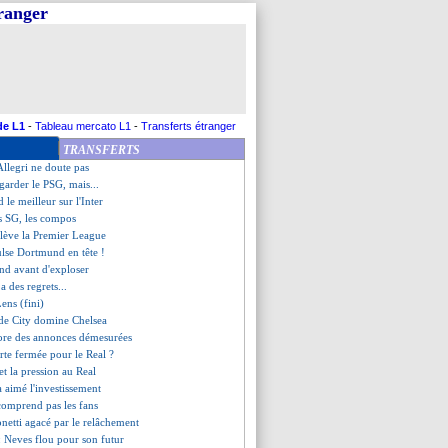
tranger
Paris SG (fini)
 cri du coeur de Vinicius !
ewandowski rajoute une couche
M intéressé par Diarra
onnarumma ne doute pas
lame sa fidélité
sion polémique de Vinicius !
de L1
-
Tableau mercato L1
-
Transferts étranger
us, une première
TRANSFERTS
tu à Valence !
 Allegri ne doute pas
egarder le PSG, mais...
 le meilleur sur l'Inter
s SG, les compos
ulève la Premier League
ulse Dortmund en tête !
end avant d'exploser
a des regrets...
ens (fini)
 de City domine Chelsea
ore des annonces démesurées
orte fermée pour le Real ?
met la pression au Real
 aimé l'investissement
comprend pas les fans
onetti agacé par le relâchement
: Neves flou pour son futur