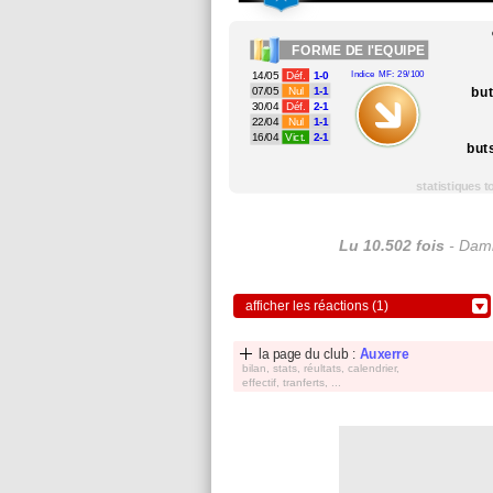
FORME
DE l'EQUIPE
14/05
Déf.
1-0
Indice MF: 29/100
bu
07/05
Nul
1-1
30/04
Déf.
2-1
22/04
Nul
1-1
16/04
Vict.
2-1
but
statistiques 
Lu 10.502 fois
- Dami
afficher les réactions (1)
la page du club :
Auxerre
bilan, stats, réultats, calendrier,
effectif, tranferts, ...