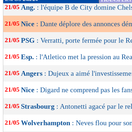
de
21/05
Ang.
: l'équipe B de City domine Chel
lecture
21/05
Nice
: Dante déplore des annonces dé
OK
21/05
PSG
: Verratti, porte fermée pour le R
21/05
Esp.
: l'Atletico met la pression au Rea
21/05
Angers
: Dujeux a aimé l'investisseme
21/05
Nice
: Digard ne comprend pas les fan
21/05
Strasbourg
: Antonetti agacé par le r
21/05
Wolverhampton
: Neves flou pour son