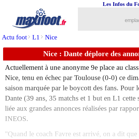
Les Infos du F
21/05
Barça
: Messi, Lewandowski rajoute 
emplac
21/05
Strasbourg
: l'OM intéressé par Diarr
>
>
Actu foot
L1
Nice
21/05
PSG
: la LdC, Donnarumma ne doute 
Nice : Dante déplore des ann
21/05
Barça
: De Jong clame sa fidélité
Actuellement à une anonyme 9e place au clas
21/05
VIDEO
: l'expulsion polémique de Vin
Nice, tenu en échec par Toulouse (0-0) ce dim
saison marquée par le boycott des fans. Pour l
21/05
Naples
: 19 vaincus, une première
Dante
(39 ans, 35 matchs et 1 but en L1 cette s
liée aux grandes annonces réalisées par rappor
21/05
Esp.
: le Real battu à Valence !
INEOS.
21/05
Juve
: son futur, Allegri ne doute pas
"Quand le coach Favre est arrivé, on a dit que