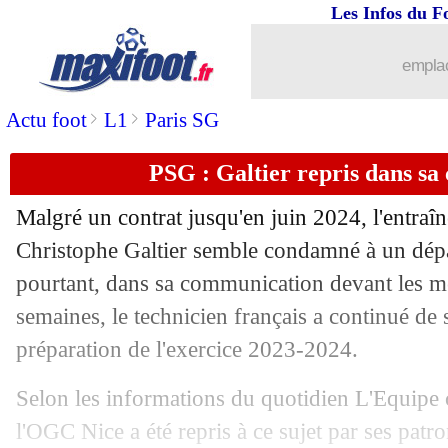
Les Infos du F
21/05
Real
: Perez sous le charme de Chukw
emplac
21/05
L1
: AC Ajaccio 0-5 Rennes (fini)
>
>
Actu foot
L1
Paris SG
21/05
Strasbourg
: Sanson, une revanche à 
PSG : Galtier repris dans s
21/05
Auxerre
: le plan de Pélissier face au
Malgré un contrat jusqu'en juin 2024, l'entraî
21/05
L1
: Brest-Clermont, les compos
Christophe Galtier semble condamné à un dépar
pourtant, dans sa communication devant les mé
21/05
L1
: Reims-Angers, les compos
semaines, le technicien français a continué de s
préparation de l'exercice 2023-2024.
21/05
L1
: Troyes-Strasbourg, les compos
Selon les informations du quotidien L'Equipe 
21/05
L1
: Nice-Toulouse, les compos
l'OGC Nice a été repris à ce sujet par ses patro