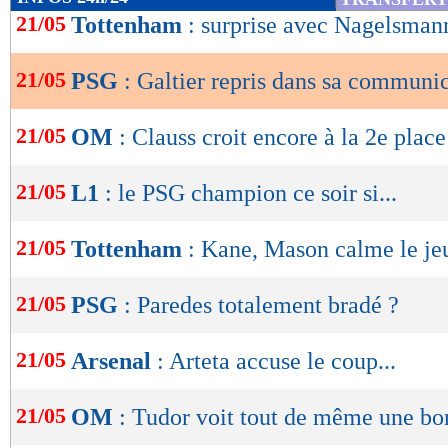
de
21/05
Tottenham
: surprise avec Nagelsman
lecture
21/05
PSG
: Galtier repris dans sa communi
OK
21/05
OM
: Clauss croit encore à la 2e place
21/05
L1
: le PSG champion ce soir si...
21/05
Tottenham
: Kane, Mason calme le je
21/05
PSG
: Paredes totalement bradé ?
21/05
Arsenal
: Arteta accuse le coup...
21/05
OM
: Tudor voit tout de même une bo