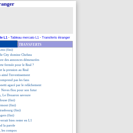
tranger
tu à Valence !
 Allegri ne doute pas
egarder le PSG, mais...
 le meilleur sur l'Inter
s SG, les compos
ulève la Premier League
ulse Dortmund en tête !
de L1
-
Tableau mercato L1
-
Transferts étranger
end avant d'exploser
TRANSFERTS
a des regrets...
ens (fini)
 de City domine Chelsea
ore des annonces démesurées
orte fermée pour le Real ?
met la pression au Real
 aimé l'investissement
comprend pas les fans
onetti agacé par le relâchement
: Neves flou pour son futur
en, Le Douaron savoure
louse (fini)
ermont (fini)
trasbourg (fini)
gers (fini)
verrait bien rester en L1
d la parole
, les compos