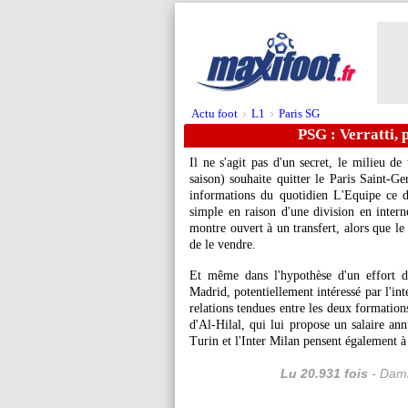
Actu foot
L1
Paris SG
>
>
PSG : Verratti, 
Il ne s'agit pas d'un secret, le milieu d
saison) souhaite quitter le Paris Saint-G
informations du quotidien L'Equipe ce di
simple en raison d'une division en intern
montre ouvert à un transfert, alors que le
de le vendre.
Et même dans l'hypothèse d'un effort du
Madrid, potentiellement intéressé par l'int
relations tendues entre les deux formation
d'Al-Hilal, qui lui propose un salaire ann
Turin et l'Inter Milan pensent également à 
Lu 20.931 fois
- Dami