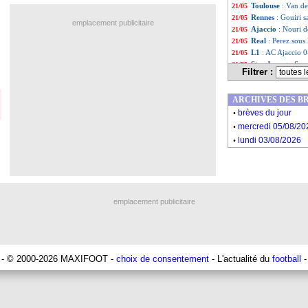
Toulouse
: Van d
21/05
Rennes
: Gouiri s
21/05
emplacement publicitaire
Ajaccio
: Nouri 
21/05
Real
: Perez sou
21/05
L1
: AC Ajaccio 0
21/05
Strasbourg
: San
21/05
Filtrer :
Auxerre
: le plan
21/05
L1
: Brest-Clermo
21/05
ARCHIVES DES B
L1
: Reims-Anger
21/05
.
L1
: Troyes-Stra
21/05
brèves du jour
.
L1
: Nice-Toulou
21/05
mercredi 05/08/20
PSG
: Bernardo S
21/05
.
lundi 03/08/2026
Barça
: départ li
21/05
Nice
: Schmeichel
21/05
Milan
: Giroud ég
21/05
PSG
: Donnarumm
21/05
L1
: AC Ajaccio-
21/05
emplacement publicitaire
OM
: Payet, Liz
21/05
Montpellier
: Kou
21/05
Tottenham
: sur
21/05
PSG
: Galtier re
21/05
OM
: Clauss croi
21/05
- © 2000-2026 MAXIFOOT -
choix de consentement
- L'actualité du
football
-
L1
: le PSG champi
21/05
Tottenham
: Kan
21/05
PSG
: Paredes to
21/05
Arsenal
: Arteta 
21/05