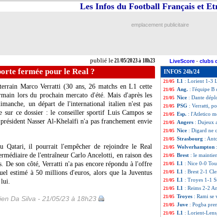
Les Infos du Football Français et E
Esp.
: le Real bat
21/05
Juve
: son futur,
21/05
Lens
: Haise va r
21/05
emplacement publicitaire
Ita.
: Naples prend
21/05
L1
: Auxerre-Pari
21/05
VIDEO
: City so
21/05
All.
: Haller prop
21/05
publié le
21/05/2023 à 18h23
LiveScore
-
clubs 
Lens
: Fofana att
21/05
porte fermée pour le Real ?
INFOS 24h/24
Lorient
: Abergel 
21/05
L1
: Lorient 1-3 L
21/05
e terrain Marco
Verratti
(30 ans, 26 matchs en L1 cette
Ang.
: l'équipe B
21/05
ermain lors du prochain mercato d'été. Mais d'après les
Nice
: Dante dépl
21/05
manche, un départ de l'international italien n'est pas
PSG
: Verratti, p
21/05
e sur ce dossier : le conseiller sportif Luis Campos se
Esp.
: l'Atletico 
21/05
 président Nasser Al-Khelaïfi n'a pas franchement envie
Angers
: Dujeux a
21/05
Nice
: Digard ne 
21/05
Strasbourg
: Ant
21/05
 Qatari, il pourrait l'empêcher de rejoindre le Real
Wolverhampton
21/05
ermédiaire de l'entraîneur Carlo Ancelotti, en raison des
Brest
: le mainti
21/05
s. De son côté, Verratti n'a pas encore répondu à l'offre
L1
: Nice 0-0 Tou
21/05
L1
: Brest 2-1 Cl
uel estimé à 50 millions d'euros, alors que la Juventus
21/05
L1
: Troyes 1-1 S
21/05
lui.
L1
: Reims 2-2 An
21/05
Troyes
: Rami se 
21/05
en Da Silva - 21/05/23 à 18h23
Juve
: Pogba pren
21/05
L1
: Lorient-Lens
21/05