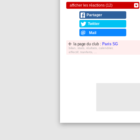
afficher les réactions (12)
Partager
Twitter
Mail
la page du club :
Paris SG
bilan, stats, réultats, calendrier,
effectif, tranferts, ...