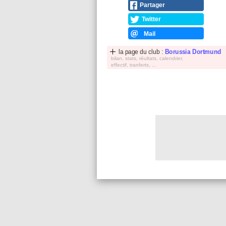
Partager
Twitter
Mail
la page du club :
Borussia Dortmund
bilan, stats, réultats, calendrier,
effectif, tranferts, ...