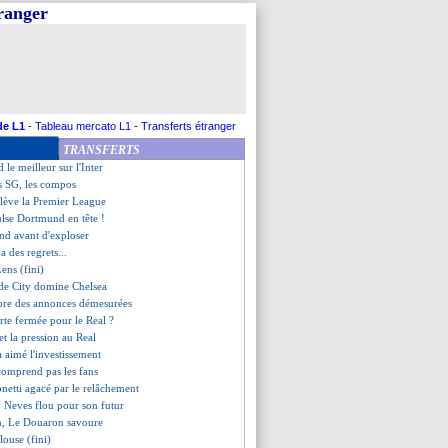
tranger
ewandowski rajoute une couche
M intéressé par Diarra
onnarumma ne doute pas
lame sa fidélité
sion polémique de Vinicius !
us, une première
tu à Valence !
de L1
-
Tableau mercato L1
-
Transferts étranger
 Allegri ne doute pas
TRANSFERTS
egarder le PSG, mais...
 le meilleur sur l'Inter
s SG, les compos
ulève la Premier League
ulse Dortmund en tête !
end avant d'exploser
a des regrets...
ens (fini)
 de City domine Chelsea
ore des annonces démesurées
orte fermée pour le Real ?
met la pression au Real
 aimé l'investissement
comprend pas les fans
onetti agacé par le relâchement
: Neves flou pour son futur
en, Le Douaron savoure
louse (fini)