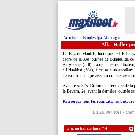
Actu foot
Bundesliga, Allemagne
>
All. : Haller p
Le Bayern Munich, battu par le RB Leipzi
cadre de la 33e journée de Bundesliga ce
Augsbourg (3-0). Longtemps dominateur, l
d'Uduokhai (38e), à cause d'un excellent
délivré son équipe avec un doublé, avant u
Avec ce succès, Dortmund s'empare de la p
le Bayern, 2e, avant la dernière journée s
Retrouvez tous les résultats, les buteu
Lu 16.947 fois
- Dami
afficher les réactions (14)