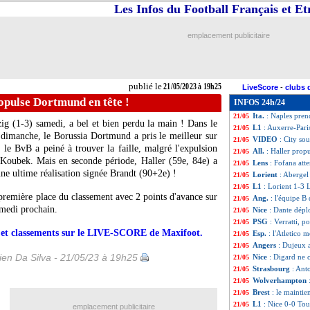
Les Infos du Football Français et E
Barça
: Messi, L
21/05
Strasbourg
: l'O
21/05
PSG
: la LdC, D
21/05
emplacement publicitaire
Barça
: De Jong c
21/05
VIDEO
: l'expul
21/05
Naples
: 19 vainc
21/05
Esp.
: le Real bat
21/05
publié le
21/05/2023 à 19h25
LiveScore
-
clubs 
Juve
: son futur,
21/05
ropulse Dortmund en tête !
INFOS 24h/24
Lens
: Haise va r
21/05
Ita.
: Naples prend
21/05
g (1-3) samedi, a bel et bien perdu la main ! Dans le
L1
: Auxerre-Pari
21/05
 dimanche, le Borussia Dortmund a pris le meilleur sur
VIDEO
: City so
21/05
e BvB a peiné à trouver la faille, malgré l'expulsion
All.
: Haller prop
21/05
 Koubek. Mais en seconde période, Haller (59e, 84e) a
Lens
: Fofana att
21/05
ne ultime réalisation signée Brandt (90+2e) !
Lorient
: Abergel 
21/05
L1
: Lorient 1-3 L
21/05
remière place du classement avec 2 points d'avance sur
Ang.
: l'équipe B
21/05
amedi prochain.
Nice
: Dante dépl
21/05
PSG
: Verratti, p
21/05
rs et classements sur le LIVE-SCORE de Maxifoot.
Esp.
: l'Atletico 
21/05
Angers
: Dujeux a
21/05
en Da Silva - 21/05/23 à 19h25
Nice
: Digard ne 
21/05
Strasbourg
: Ant
21/05
Wolverhampton
21/05
Brest
: le mainti
21/05
L1
: Nice 0-0 Tou
21/05
emplacement publicitaire