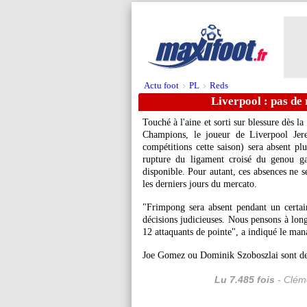
Actu foot
PL
Reds
>
>
Liverpool : pas de
Touché à l'aine et sorti sur blessure dès 
Champions, le joueur de Liverpool Je
compétitions cette saison) sera absent p
rupture du ligament croisé du genou ga
disponible. Pour autant, ces absences ne s
les derniers jours du mercato.
"Frimpong sera absent pendant un certai
décisions judicieuses. Nous pensons à long
12 attaquants de pointe", a indiqué le man
Joe Gomez ou Dominik Szoboszlai sont des
Lu 7.485 fois
- Cléme