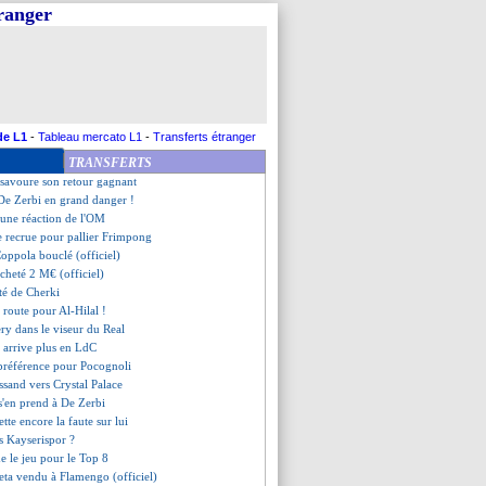
tranger
ecord pour Van Dijk en C1
 arrive à Fulham pour 31,5 M€
fonce De Zerbi
al sur L1+, Nasser crispé
z, une attitude remise en cause
igne à San Jose (officiel)
diola inquiet pour Doku
de L1
-
Tableau mercato L1
-
Transferts étranger
ibilité de Kvaratskhelia connue
TRANSFERTS
h prêté à Kasimpasa (off.)
 savoure son retour gagnant
 De Zerbi en grand danger !
t une réaction de l'OM
e recrue pour pallier Frimpong
Coppola bouclé (officiel)
cheté 2 M€ (officiel)
rté de Cherki
 route pour Al-Hilal !
ry dans le viseur du Real
y arrive plus en LdC
 préférence pour Pocognoli
ssand vers Crystal Palace
'en prend à De Zerbi
ette encore la faute sur lui
s Kayserispor ?
e le jeu pour le Top 8
eta vendu à Flamengo (officiel)