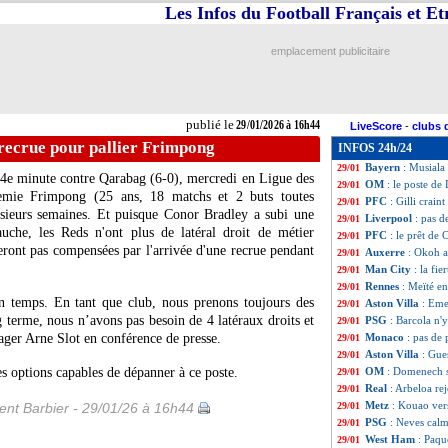
Les Infos du Football Français et E
Liverpool
: un r
29/01
Man City
: Bobb
29/01
OM
: Dugarry en
29/01
emplacement publicitaire
Médias
: le Mondi
29/01
Strasbourg
: Pae
29/01
Leipzig
: Werner s
29/01
Man City
: Guar
29/01
publié le
29/01/2026 à 16h44
LiveScore
-
clubs 
PSG
: l'indispon
29/01
 recrue pour pallier Frimpong
INFOS 24h/24
Angers
: Allevina
29/01
Bayern
: Musiala
29/01
la 4e minute contre Qarabag (6-0), mercredi en Ligue des
OM
: le poste de
29/01
remie
Frimpong
(25 ans, 18 matchs et 2 buts toutes
PFC
: Gilli crain
29/01
lusieurs semaines. Et puisque Conor Bradley a subi une
Liverpool
: pas d
29/01
uche, les Reds n'ont plus de latéral droit de métier
PFC
: le prêt de 
29/01
eront pas compensées par l'arrivée d'une recrue pendant
Auxerre
: Okoh a
29/01
Man City
: la fie
29/01
Rennes
: Meïté en
29/01
n temps. En tant que club, nous prenons toujours des
Aston Villa
: Eme
29/01
 terme, nous n’avons pas besoin de 4 latéraux droits et
PSG
: Barcola n'
29/01
ager Arne Slot en conférence de presse.
Monaco
: pas de
29/01
Aston Villa
: Gue
29/01
 options capables de dépanner à ce poste.
OM
: Domenech s
29/01
Real
: Arbeloa rej
29/01
Metz
: Kouao ver
nt Barbier - 29/01/26 à 16h44
29/01
PSG
: Neves calm
29/01
West Ham
: Paqu
29/01