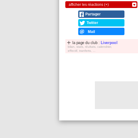
afficher les réactions (+)
Partager
Twitter
Mail
la page du club :
Liverpool
bilan, stats, réultats, calendrier,
effectif, tranferts, ...