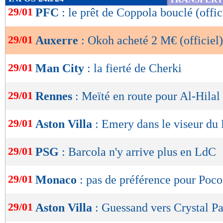
de
29/01
PFC
: le prêt de Coppola bouclé (offic
lecture
29/01
Auxerre
: Okoh acheté 2 M€ (officiel)
OK
29/01
Man City
: la fierté de Cherki
29/01
Rennes
: Meïté en route pour Al-Hilal 
29/01
Aston Villa
: Emery dans le viseur du
29/01
PSG
: Barcola n'y arrive plus en LdC
29/01
Monaco
: pas de préférence pour Poco
29/01
Aston Villa
: Guessand vers Crystal P
Lu 4.390 fois
- Damien Da Silva 