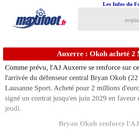
Les Infos du F
29/01
C3
: Ludogorets-Nice, les compos
emplac
29/01
C3
: Lyon-PAOK, les compos
29/01
Lens
: Leca vise un retour en C1
Auxerre : Okoh acheté 2 M
29/01
Liverpool
: un record pour Van Dijk e
Comme prévu, l'AJ Auxerre se renforce sur ce
29/01
Man City
: Bobb arrive à Fulham pou
l'arrivée du défenseur central Bryan Okoh (2
Lausanne Sport. Acheté pour 2 millions d'euros
29/01
OM
: Dugarry enfonce De Zerbi
signé un contrat jusqu'en juin 2029 en faveur 
jeudi.
29/01
Médias
: le Mondial sur L1+, Nasser c
Bryan Okoh renforce l'A
29/01
Strasbourg
: Paez, une attitude remis