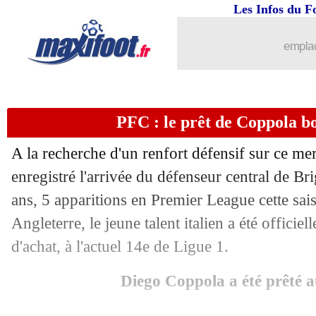
Les Infos du F
29/01
C3
: Lille-Fribourg, les compos
emplac
29/01
C3
: Ludogorets-Nice, les compos
29/01
C3
: Lyon-PAOK, les compos
PFC : le prêt de Coppola bou
29/01
Lens
: Leca vise un retour en C1
A la recherche d'un renfort défensif sur ce mer
29/01
Liverpool
: un record pour Van Dijk e
enregistré l'arrivée du défenseur central de B
ans, 5 apparitions en Premier League cette sai
29/01
Man City
: Bobb arrive à Fulham pou
Angleterre, le jeune talent italien a été officie
d'achat, à l'actuel 14e de Ligue 1.
29/01
OM
: Dugarry enfonce De Zerbi
Diego Coppola a été prêté 
29/01
Médias
: le Mondial sur L1+, Nasser c