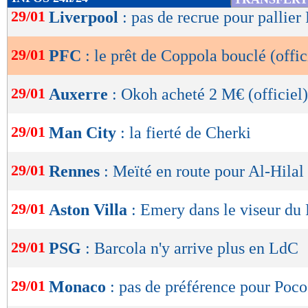
de
29/01
Liverpool
: pas de recrue pour pallie
lecture
29/01
PFC
: le prêt de Coppola bouclé (offic
OK
29/01
Auxerre
: Okoh acheté 2 M€ (officiel)
29/01
Man City
: la fierté de Cherki
29/01
Rennes
: Meïté en route pour Al-Hilal 
29/01
Aston Villa
: Emery dans le viseur du
29/01
PSG
: Barcola n'y arrive plus en LdC
29/01
Monaco
: pas de préférence pour Poco
Lu 4.835 fois
- Damien Da Silva 