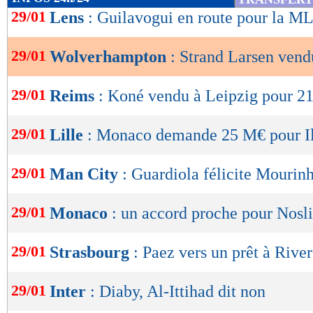
de
29/01
Lens
: Guilavogui en route pour la M
lecture
29/01
Wolverhampton
: Strand Larsen ven
OK
29/01
Reims
: Koné vendu à Leipzig pour 21
29/01
Lille
: Monaco demande 25 M€ pour I
29/01
Man City
: Guardiola félicite Mourin
29/01
Monaco
: un accord proche pour Nosli
29/01
Strasbourg
: Paez vers un prêt à River
29/01
Inter
: Diaby, Al-Ittihad dit non