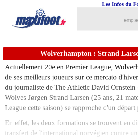
Les Infos du F
29/01
PFC
: Gilli craint une réaction de l'O
emplac
29/01
Liverpool
: pas de recrue pour pallie
29/01
PFC
: le prêt de Coppola bouclé (offic
Wolverhampton : Strand Lars
29/01
Auxerre
: Okoh acheté 2 M€ (officiel)
Actuellement 20e en Premier League, Wolverha
29/01
Man City
: la fierté de Cherki
de ses meilleurs joueurs sur ce mercato d'hive
du journaliste de The Athletic David Ornstein c
29/01
Rennes
: Meïté en route pour Al-Hilal 
Wolves Jørgen
Strand Larsen
(25 ans, 21 matc
League cette saison) se rapproche d'un départ 
29/01
Aston Villa
: Emery dans le viseur du
En effet, les deux formations se trouvent en 
29/01
PSG
: Barcola n'y arrive plus en LdC
transfert de l'international norvégien contre u