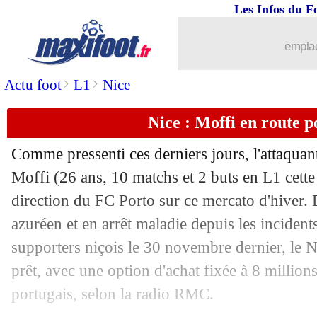
Les Infos du F
29/01
Metz
: Kouao vers Kayserispor ?
emplac
29/01
PSG
: Neves calme le jeu pour le Top 
>
>
Actu foot
L1
Nice
29/01
West Ham
: Paqueta vendu à Flamengo
Nice : Moffi en route 
29/01
OM
: le constat cash de Kondogbia
Comme pressenti ces derniers jours, l'attaqua
29/01
Lens
: Guilavogui en route pour la M
Moffi
(26 ans, 10 matchs et 2 buts en L1 cette
direction du FC Porto sur ce mercato d'hiver. 
29/01
Wolverhampton
: Strand Larsen ven
azuréen et en arrêt maladie depuis les incident
supporters niçois le 30 novembre dernier, le Ni
29/01
Reims
: Koné vendu à Leipzig pour 21
prêt, avec une option d'achat fixée à 8 million
portugais, selon la radio RMC.
29/01
Lille
: Monaco demande 25 M€ pour I