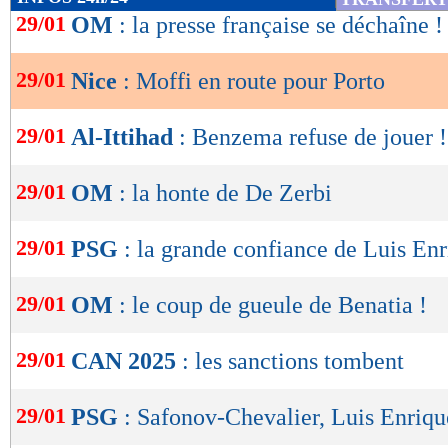
de
29/01
OM
: la presse française se déchaîne !
lecture
29/01
Nice
: Moffi en route pour Porto
OK
29/01
Al-Ittihad
: Benzema refuse de jouer !
29/01
OM
: la honte de De Zerbi
29/01
PSG
: la grande confiance de Luis En
29/01
OM
: le coup de gueule de Benatia !
29/01
CAN 2025
: les sanctions tombent
29/01
PSG
: Safonov-Chevalier, Luis Enriqu