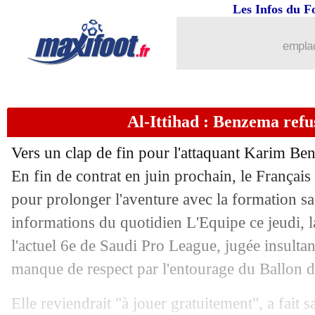
29/01
PSG
: Neves calme le jeu pour le Top 
Les Infos du F
29/01
West Ham
: Paqueta vendu à Flamengo
emplac
29/01
OM
: le constat cash de Kondogbia
Al-Ittihad : Benzema refus
29/01
Lens
: Guilavogui en route pour la M
Vers un clap de fin pour l'attaquant Karim Ben
29/01
Wolverhampton
: Strand Larsen ven
En fin de contrat en juin prochain, le Français
pour prolonger l'aventure avec la formation s
29/01
Reims
: Koné vendu à Leipzig pour 21
informations du quotidien L'Equipe ce jeudi, 
29/01
Lille
: Monaco demande 25 M€ pour I
l'actuel 6e de Saudi Pro League, jugée insulta
manque de respect par l'entourage du Ballon 
29/01
Man City
: Guardiola félicite Mourin
Elle reviendrait "à jouer gratuitement", a fait s