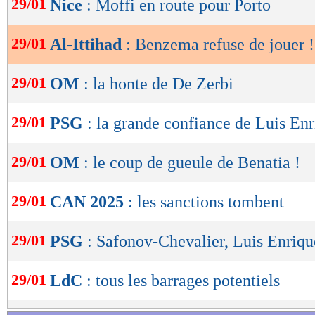
29/01
Nice
: Moffi en route pour Porto
de
lecture
29/01
Al-Ittihad
: Benzema refuse de jouer !
OK
29/01
OM
: la honte de De Zerbi
29/01
PSG
: la grande confiance de Luis En
29/01
OM
: le coup de gueule de Benatia !
29/01
CAN 2025
: les sanctions tombent
29/01
PSG
: Safonov-Chevalier, Luis Enriqu
29/01
LdC
: tous les barrages potentiels