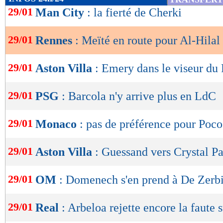
de
29/01
Man City
: la fierté de Cherki
lecture
29/01
Rennes
: Meïté en route pour Al-Hilal 
OK
29/01
Aston Villa
: Emery dans le viseur du
29/01
PSG
: Barcola n'y arrive plus en LdC
29/01
Monaco
: pas de préférence pour Poco
29/01
Aston Villa
: Guessand vers Crystal P
29/01
OM
: Domenech s'en prend à De Zerb
29/01
Real
: Arbeloa rejette encore la faute s