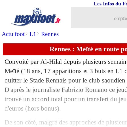
Les Infos du F
29/01
Lens
: Leca vise un retour en C1
emplac
29/01
Liverpool
: un record pour Van Dijk e
>
>
Actu foot
L1
Rennes
29/01
Man City
: Bobb arrive à Fulham pou
Rennes : Meïté en route po
29/01
OM
: Dugarry enfonce De Zerbi
Convoité par Al-Hilal depuis plusieurs semaine
29/01
Médias
: le Mondial sur L1+, Nasser c
Meïté
(18 ans, 17 apparitions et 3 buts en L1 ce
quitter le Stade Rennais pour le club saoudien 
29/01
Strasbourg
: Paez, une attitude remis
D'après le journaliste Fabrizio Romano ce jeud
trouvé un accord total pour un transfert du jeu
29/01
Leipzig
: Werner signe à San Jose (offi
d'euros (hors bonus).
29/01
Man City
: Guardiola inquiet pour Do
De son côté, malgré des approches de plusieur