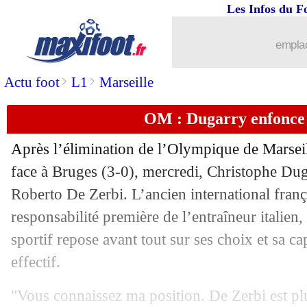
Les Infos du F
29/01
C3
: Lyon 4-2 PAOK (fini)
emplac
29/01
C3
: Lille 1-0 Fribourg (fini)
>
>
Actu foot
L1
Marseille
29/01
Liverpool
: Ekitike en veut beaucoup 
OM : Dugarry enfonce
29/01
Rennes
: Beye ironise sur les critiques
Après l’élimination de l’Olympique de Marse
29/01
Ballon d'Or
: Raphinha - "je le mérita
face à Bruges (3-0), mercredi, Christophe Du
Roberto De Zerbi. L’ancien international frança
29/01
Sénégal
: la demande de Thiaw aux fa
responsabilité première de l’entraîneur italien,
sportif repose avant tout sur ses choix et sa ca
29/01
Al Ittihad
: Benzema, Conceição calm
effectif.
29/01
Nantes
: Kaba signé en prêt (officiel)
"Vous connaissez ma position. De Zerbi est pl