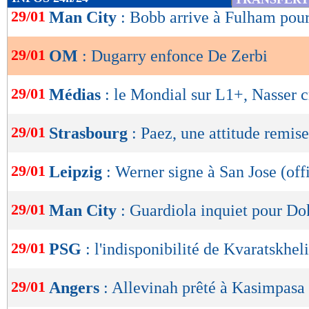
me demande ce qui a été mis en place. De Zerbi
de
29/01
Man City
: Bobb arrive à Fulham pou
lecture
changé 30 fois de compos sur 30 matchs !"
29/01
OM
: Dugarry enfonce De Zerbi
OK
Lu 30.493 fois
- Youcef Touaitia 
29/01
Médias
: le Mondial sur L1+, Nasser c
29/01
Strasbourg
: Paez, une attitude remis
29/01
Leipzig
: Werner signe à San Jose (offi
29/01
Man City
: Guardiola inquiet pour Do
29/01
PSG
: l'indisponibilité de Kvaratskhe
29/01
Angers
: Allevinah prêté à Kasimpasa 