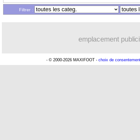
Filtrer :
29/01
C3
: Ludogorets 1-0 Nice (fini)
29/01
C3
: Lyon 4-2 PAOK (fini)
emplacement publici
29/01
C3
: Lille 1-0 Fribourg (fini)
- © 2000-2026 MAXIFOOT -
choix de consentemen
29/01
Liverpool
: Ekitike en veut beaucoup 
29/01
Rennes
: Beye ironise sur les critiques
29/01
Ballon d'Or
: Raphinha - "je le mérita
29/01
Sénégal
: la demande de Thiaw aux fa
29/01
Al Ittihad
: Benzema, Conceição calm