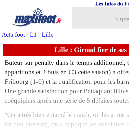
Les Infos du F
emplac
>
>
Actu foot
L1
Lille
Lille : Giroud fier de ses
Buteur sur penalty dans le temps additionnel,
apparitions et 3 buts en C3 cette saison) a offer
Fribourg (1-0) et la qualification pour les bar
Une grande satisfaction pour l’attaquant lillois,
coéquipiers après une série de 5 défaites tout
"On a très bien entamé le match, on les a mis 
un bon pressing, on a appliqué les consignes du