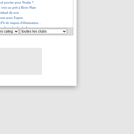
ord proche pour Noslin ?
z vers un prêt à River Plate
Ittihad dit non
route pour Eupen
, 4% de risques d'élimination...
 - "que des finales"
raconte son but fou
ançaise se déchaîne !
oute pour Porto
ema refuse de jouer !
 De Zerbi
confiance de Luis Enrique
gueule de Benatia !
sanctions tombent
evalier, Luis Enrique évasif
rrages potentiels
ap symbolique pour Guardiola
- "une soirée de merde"
ue inquiet pour Kvaratskhelia
oche du record de Benzema
s fort de Mbappé
es du mer. 28 janvier 2026
es du mar. 27 janvier 2026