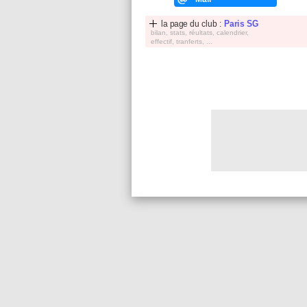
la page du club :
Paris SG
bilan, stats, réultats, calendrier,
effectif, tranferts, ...