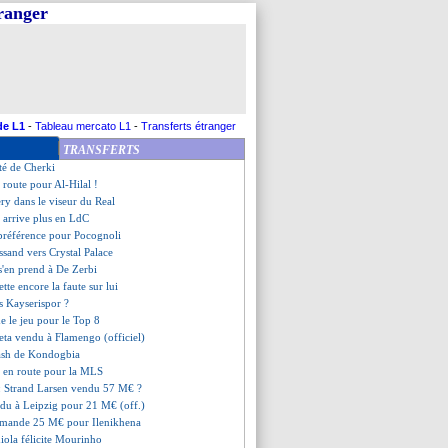
tranger
diola inquiet pour Doku
ibilité de Kvaratskhelia connue
h prêté à Kasimpasa (off.)
 savoure son retour gagnant
 De Zerbi en grand danger !
t une réaction de l'OM
e recrue pour pallier Frimpong
de L1
-
Tableau mercato L1
-
Transferts étranger
Coppola bouclé (officiel)
TRANSFERTS
cheté 2 M€ (officiel)
rté de Cherki
 route pour Al-Hilal !
ry dans le viseur du Real
y arrive plus en LdC
 préférence pour Pocognoli
ssand vers Crystal Palace
'en prend à De Zerbi
ette encore la faute sur lui
s Kayserispor ?
e le jeu pour le Top 8
eta vendu à Flamengo (officiel)
 cash de Kondogbia
i en route pour la MLS
: Strand Larsen vendu 57 M€ ?
du à Leipzig pour 21 M€ (off.)
mande 25 M€ pour Ilenikhena
iola félicite Mourinho