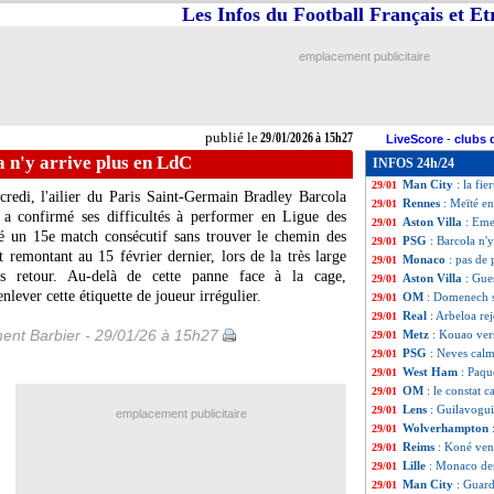
Les Infos du Football Français et E
Man City
: Guar
29/01
PSG
: l'indispon
29/01
Angers
: Allevina
29/01
emplacement publicitaire
Bayern
: Musiala
29/01
OM
: le poste de
29/01
PFC
: Gilli crain
29/01
Liverpool
: pas d
29/01
publié le
29/01/2026 à 15h27
LiveScore
-
clubs 
PFC
: le prêt de 
29/01
 n'y arrive plus en LdC
INFOS 24h/24
Auxerre
: Okoh a
29/01
Man City
: la fie
29/01
redi, l'ailier du Paris Saint-Germain Bradley
Barcola
Rennes
: Meïté en
29/01
 a confirmé ses difficultés à performer en Ligue des
Aston Villa
: Eme
29/01
é un 15e match consécutif sans trouver le chemin des
PSG
: Barcola n'
29/01
t remontant au 15 février dernier, lors de la très large
Monaco
: pas de
29/01
es retour. Au-delà de cette panne face à la cage,
Aston Villa
: Gue
29/01
enlever cette étiquette de joueur irrégulier.
OM
: Domenech s
29/01
Real
: Arbeloa rej
29/01
ent Barbier - 29/01/26 à 15h27
Metz
: Kouao ver
29/01
PSG
: Neves calm
29/01
West Ham
: Paqu
29/01
OM
: le constat
29/01
Lens
: Guilavogu
29/01
emplacement publicitaire
Wolverhampton
29/01
Reims
: Koné ven
29/01
Lille
: Monaco de
29/01
Man City
: Guard
29/01