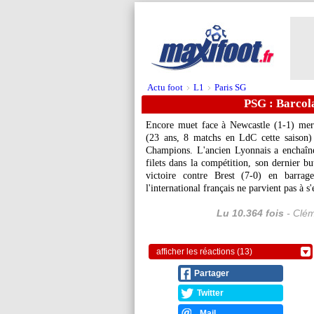
Actu foot
L1
Paris SG
>
>
PSG : Barcola
Encore muet face à Newcastle (1-1) merc
(23 ans, 8 matchs en LdC cette saison)
Champions. L'ancien Lyonnais a enchaîn
filets dans la compétition, son dernier bu
victoire contre Brest (7-0) en barrag
l'international français ne parvient pas à s'
Lu 10.364 fois
- Clém
afficher les réactions (13)
Partager
Twitter
Mail