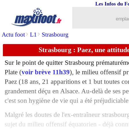
Les Infos du F
29/01
Liverpool
: Ekitike en veut beaucoup 
emplac
29/01
Rennes
: Beye ironise sur les critiques
>
>
Actu foot
L1
Strasbourg
29/01
Ballon d'Or
: Raphinha - "je le mérita
Strasbourg : Paez, une attitud
29/01
Sénégal
: la demande de Thiaw aux fa
Sur le point de quitter Strasbourg prématuréme
29/01
Al Ittihad
: Benzema, Conceição calm
Plate (
voir brève 11h39
), le milieu offensif 
Paez
(18 ans, 21 apparitions et 1 but toutes co
29/01
Nantes
: Kaba signé en prêt (officiel)
grandement déçu en Alsace. Au-delà de ses per
c'est son hygiène de vie qui a été préjudiciable
29/01
Lens
: Koyalipou prêté à Angers (offic
Malgré les doutes de l'ex-entraîneur strasbou
29/01
OM
: douze autres clubs voulaient Nw
sujet du milieu offensif équatorien - déjà co