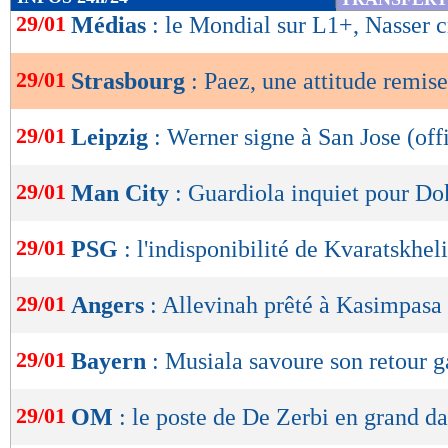
de
29/01
Médias
: le Mondial sur L1+, Nasser c
lecture
29/01
Strasbourg
: Paez, une attitude remis
OK
29/01
Leipzig
: Werner signe à San Jose (offi
29/01
Man City
: Guardiola inquiet pour Do
29/01
PSG
: l'indisponibilité de Kvaratskhe
29/01
Angers
: Allevinah prêté à Kasimpasa 
29/01
Bayern
: Musiala savoure son retour 
29/01
OM
: le poste de De Zerbi en grand da