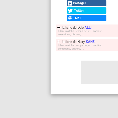
Partager
Twitter
Mail
la fiche de
Dele
ALLI
bilan, matchs, temps de jeu, carriére,
sélections, photos, ...
la fiche de
Harry
KANE
bilan, matchs, temps de jeu, carriée,
sélections, photos, ...