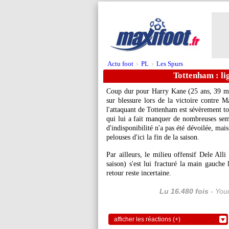
Actu foot
PL
Les Spurs
>
>
Tottenham : l
Coup dur pour
Harry Kane
(25 ans, 39 ma
sur blessure lors de la victoire contre
l'attaquant de Tottenham est sévèrement to
qui lui a fait manquer de nombreuses sem
d'indisponibilité n'a pas été dévoilée, mais 
pelouses d'ici la fin de la saison.
Par ailleurs, le milieu offensif
Dele Alli
(
saison) s'est lui fracturé la main gauche
retour reste incertaine.
Lu 16.480 fois
- Youc
afficher les réactions (+)