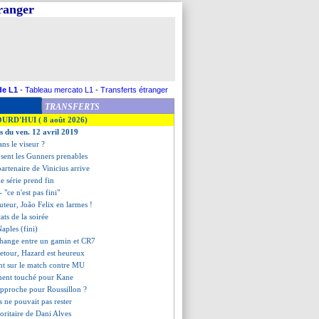
tranger
de L1
-
Tableau mercato L1
-
Transferts étranger
TRANSFERTS
OURD'HUI ( 8 août 2026)
es du ven. 12 avril 2019
ans le viseur ?
i sent les Gunners prenables
partenaire de Vinicius arrive
lle série prend fin
- "ce n'est pas fini"
buteur, João Felix en larmes !
tats de la soirée
aples (fini)
échange entre un gamin et CR7
retour, Hazard est heureux
ent sur le match contre MU
ament touché pour Kane
approche pour Roussillon ?
s ne pouvait pas rester
utoritaire de Dani Alves