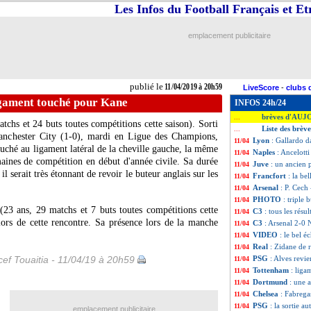
Les Infos du Football Français et E
emplacement publicitaire
publié le
11/04/2019 à 20h59
LiveScore
-
clubs 
igament touché pour Kane
INFOS 24h/24
brèves d'AUJ
...
tchs et 24 buts toutes compétitions cette saison). Sorti
Liste des brèv
...
 Manchester City (1-0), mardi en Ligue des Champions,
Lyon
: Gallardo d
11/04
uché au ligament latéral de la cheville gauche, la même
Naples
: Ancelott
11/04
aines de compétition en début d'année civile. Sa durée
Juve
: un ancien 
11/04
il serait très étonnant de revoir le buteur anglais sur les
Francfort
: la be
11/04
Arsenal
: P. Cech 
11/04
PHOTO
: triple 
11/04
23 ans, 29 matchs et 7 buts toutes compétitions cette
C3
: tous les résul
11/04
 lors de cette rencontre. Sa présence lors de la manche
C3
: Arsenal 2-0 N
11/04
VIDEO
: le bel 
11/04
Real
: Zidane de 
11/04
ef Touaitia - 11/04/19 à 20h59
PSG
: Alves revi
11/04
Tottenham
: lig
11/04
Dortmund
: une 
11/04
Chelsea
: Fabrega
11/04
PSG
: la sortie a
11/04
emplacement publicitaire